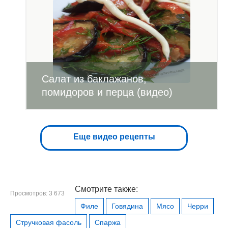
Салат из баклажанов,
помидоров и перца (видео)
Еще видео рецепты
Смотрите также:
Просмотров: 3 673
Филе
Говядина
Мясо
Черри
Стручковая фасоль
Спаржа