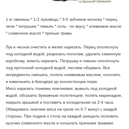
1 кг свинины * 1-2 луковицы * 3-5 зубчиков чеснока * перец
чили * петрушка * тимьян * соль - по вкусу * оливковое масло
* сливочное масло * пряные травы.
Лук и чеснок очистить и мелко нарезать. Перец ополоснуть
под холодной водой, разрезать пополам, удалить семенную
коробочку, мякоть нарезать. Петрушку и тимьян ополоснуть
под проточной холодной водой, листики оборвать. Все
ингредиенты смешать, полить оливковым маслом, посолить
и измельчить в блендере до консистенции пюре.
Мясо нарезать тонкими ломтиками, вымыть под холодной
водой, обсушить бумажным полотенцем, полить маринадом,
накрыть крышкой и поставить в холодильник на 2-4 часа.
Обжаривать ломтики мяса на гриле по 5-7 минут с каждой
стороны. При подаче к столу на каждый шницель положить
кусочек сливочного масла и посыпать пряными травами.