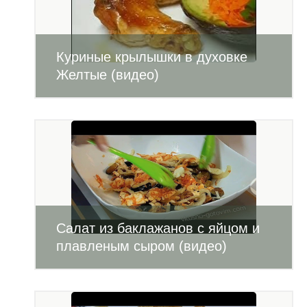
Куриные крылышки в духовке
Желтые (видео)
Салат из баклажанов с яйцом и
плавленым сыром (видео)