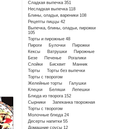
Сладкая выпечка 351
Несладкая выпечка 118
Блины, оладьи, вареники 108
Рецепты пиццы 42
Выпечка, блины, оладьи, пирожки
105
Торты и пирожные 48
Пироги
Булочки
Пирожки
Кексы
Ватрушки
Пирожные
Безе
Печенье
Рогалики
Слойки
Бисквит
Манник
Торты
Торты без выпечки
Торты с творогом
Желейные торты
Галушки
Клецки
Беляши
Лепешки
Блюда из творога 152
Сырники
Запеканка творожная
Торты с творогом
Молочные блюда 24
Десерты напитки 55
Домашние соусы 12