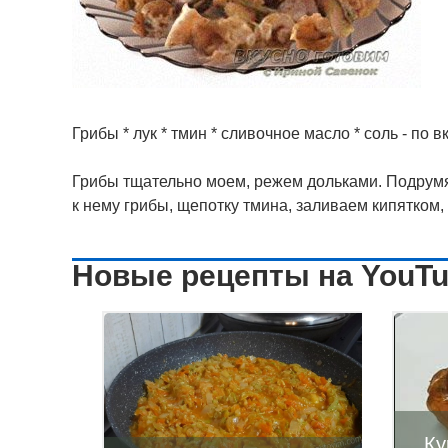
Грибы * лук * тмин * сливочное масло * соль - по вк
Грибы тщательно моем, режем дольками. Подрум
к нему грибы, щепотку тмина, заливаем кипятком,
Новые рецепты на YouT
Ку