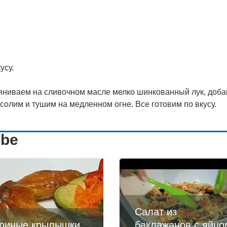
усу.
яниваем на сливочном масле мелко шинкованный лук, доб
 солим и тушим на медленном огне. Все готовим по вкусу.
ube
Салат из
риные крылышки
баклажанов с яйцо