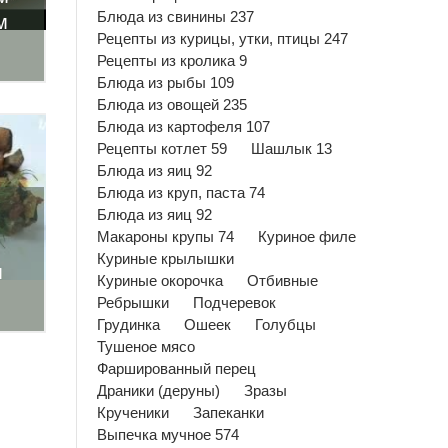
Блюда из свинины 237
м
Рецепты из курицы, утки, птицы 247
Рецепты из кролика 9
Блюда из рыбы 109
Блюда из овощей 235
Блюда из картофеля 107
Рецепты котлет 59
Шашлык 13
Блюда из яиц 92
Блюда из круп, паста 74
Блюда из яиц 92
Макароны крупы 74
Куриное филе
Куриные крылышки
м
Куриные окорочка
Отбивные
Ребрышки
Подчеревок
Грудинка
Ошеек
Голубцы
Тушеное мясо
Фаршированный перец
Драники (деруны)
Зразы
Крученики
Запеканки
Выпечка мучное 574