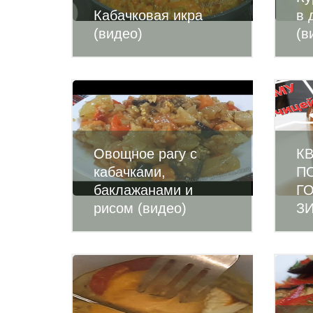
Кабачковая икра
в 
(видео)
(в
Овощное рагу с
К
кабачками,
П
баклажанами и
Г
рисом (видео)
ЗИ