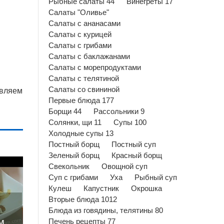
Рыбные салаты 44
Винегреты 17
Салаты "Оливье"
Салаты с ананасами
Салаты с курицей
Салаты с грибами
Салаты с баклажанами
Салаты с морепродуктами
Салаты с телятиной
Салаты со свининой
авляем
Первые блюда 177
Борщи 44
Рассольники 9
Солянки, щи 11
Супы 100
Холодные супы 13
Постный борщ
Постный суп
Зеленый борщ
Красный борщ
Свекольник
Овощной суп
Суп с грибами
Уха
Рыбный суп
Кулеш
Капустник
Окрошка
Вторые блюда 1012
Блюда из говядины, телятины 80
м
Печень рецепты 77