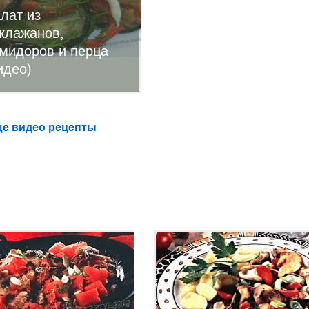
лат из
клажанов,
мидоров и перца
идео)
е видео рецепты