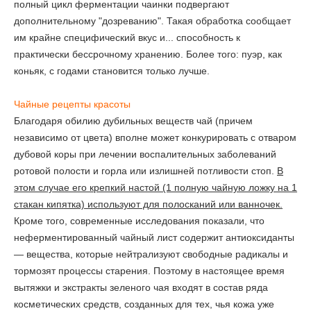
полный цикл ферментации чаинки подвергают
дополнительному "дозреванию". Такая обработка сообщает
им крайне специфический вкус и... способность к
практически бессрочному хранению. Более того: пуэр, как
коньяк, с годами становится только лучше.
Чайные рецепты красоты
Благодаря обилию дубильных веществ чай (причем
независимо от цвета) вполне может конкурировать с отваром
дубовой коры при лечении воспалительных заболеваний
ротовой полости и горла или излишней потливости стоп.
В
этом случае его крепкий настой (1 полную чайную ложку на 1
стакан кипятка) используют для полосканий или ванночек.
Кроме того, современные исследования показали, что
неферментированный чайный лист содержит антиоксиданты
— вещества, которые нейтрализуют свободные радикалы и
тормозят процессы старения. Поэтому в настоящее время
вытяжки и экстракты зеленого чая входят в состав ряда
косметических средств, созданных для тех, чья кожа уже