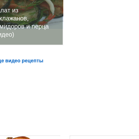
лат из
клажанов,
мидоров и перца
идео)
е видео рецепты