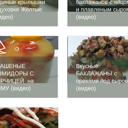
риные крылышки
баклажанов с яйцо
духовке Желтые
и плавленым сыро
идео)
(видео)
ВАШЕНЫЕ
Вкусные
ОМИДОРЫ С
БАКЛАЖАНЫ с
ОРЧИЦЕЙ на
орехами под сыро
МУ (видео)
(видео)