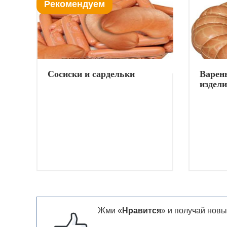
Рекомендуем
Сосиски и сардельки
Варен
издел
Жми «
Нравится
» и получай новы