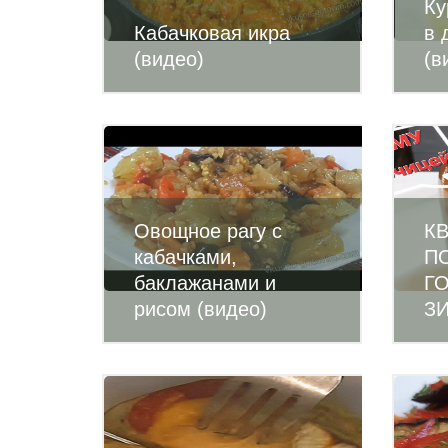
Ку
Кабачковая икра
в 
(видео)
(в
Овощное рагу с
К
кабачками,
П
баклажанами и
Г
рисом (видео)
ЗИ