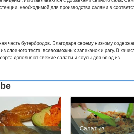
а индейки, изготавливаются с добавками свиного сала. Сам
стенции, необходимой для производства салями в соответс
вная часть бутербродов. Благодаря своему низкому содерж
з слоеного теста, всевозможных запеканок и рагу. В качес
сорта дополняют свежие салаты и соусы для блюд из
ube
Салат из