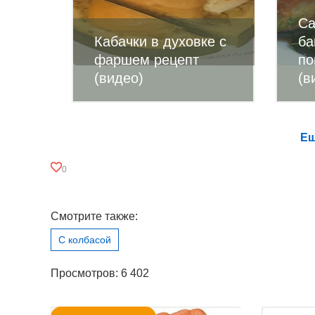
Са
Кабачки в духовке с
ба
фаршем рецепт
по
(видео)
(в
Ещ
0
Смотрите также:
С колбасой
Просмотров: 6 402