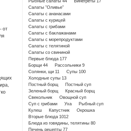
Рыбные салаты 44
Винегреты 17
Салаты "Оливье"
Салаты с ананасами
Салаты с курицей
Салаты с грибами
- от
Салаты с баклажанами
ля
Салаты с морепродуктами
Салаты с телятиной
Салаты со свининой
Первые блюда 177
Борщи 44
Рассольники 9
Солянки, щи 11
Супы 100
дящих
Холодные супы 13
Постный борщ
Постный суп
ира,
Зеленый борщ
Красный борщ
гко
Свекольник
Овощной суп
Суп с грибами
Уха
Рыбный суп
Кулеш
Капустник
Окрошка
Вторые блюда 1012
Блюда из говядины, телятины 80
Печень рецепты 77