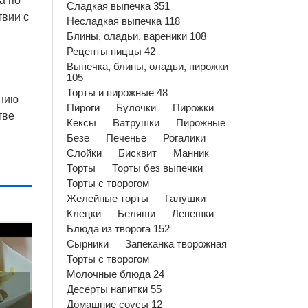
а по
Сладкая выпечка 351
твии с
Несладкая выпечка 118
Блины, оладьи, вареники 108
Рецепты пиццы 42
Выпечка, блины, оладьи, пирожки
105
Торты и пирожные 48
анию
Пироги
Булочки
Пирожки
тве
Кексы
Ватрушки
Пирожные
Безе
Печенье
Рогалики
Слойки
Бисквит
Манник
Торты
Торты без выпечки
Торты с творогом
Желейные торты
Галушки
Клецки
Беляши
Лепешки
Блюда из творога 152
Сырники
Запеканка творожная
Торты с творогом
Молочные блюда 24
Десерты напитки 55
Домашние соусы 12