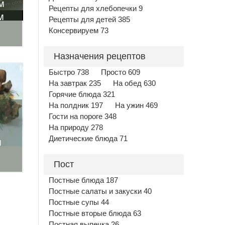
м
Рецепты для хлебопечки 9
м
Рецепты для детей 385
Консервируем 73
Назначения рецептов
Быстро 738
Просто 609
На завтрак 235
На обед 630
Горячие блюда 321
На полдник 197
На ужин 469
Гости на пороге 348
На природу 278
Диетические блюда 71
м
Пост
Постные блюда 187
Постные салаты и закуски 40
Постные супы 44
Постные вторые блюда 63
Постная выпечка 26