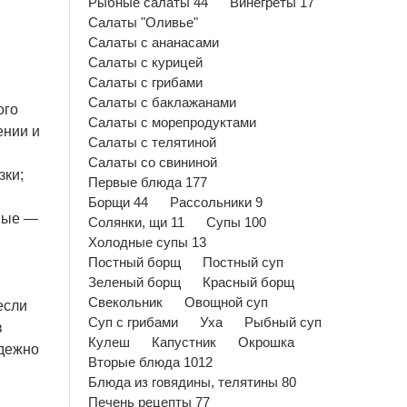
Рыбные салаты 44
Винегреты 17
Салаты "Оливье"
Салаты с ананасами
Салаты с курицей
Салаты с грибами
Салаты с баклажанами
ого
Салаты с морепродуктами
ении и
Салаты с телятиной
Салаты со свининой
зки;
Первые блюда 177
Борщи 44
Рассольники 9
чные —
Солянки, щи 11
Супы 100
Холодные супы 13
Постный борщ
Постный суп
Зеленый борщ
Красный борщ
Свекольник
Овощной суп
если
Суп с грибами
Уха
Рыбный суп
в
Кулеш
Капустник
Окрошка
адежно
Вторые блюда 1012
Блюда из говядины, телятины 80
Печень рецепты 77