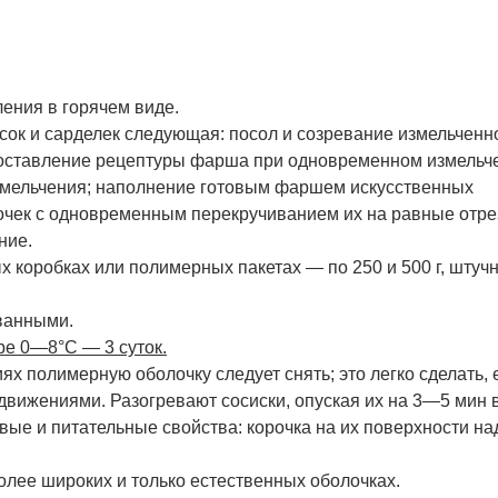
ения в горячем виде.
сок и сарделек следующая: посол и созревание измельченн
составление рецептуры фарша при одновременном измельч
измельчения; наполнение готовым фаршем искусственных
очек с одновременным перекручиванием их на равные отре
ние.
 коробках или полимерных пакетах — по 250 и 500 г, шту
ованными.
ре 0—8°С — 3 суток.
ях полимерную оболочку следует снять; это легко сделать, 
 движениями. Разогревают сосиски, опуская их на 3—5 мин 
овые и питательные свойства: корочка на их поверхности н
олее широких и только естественных оболочках.