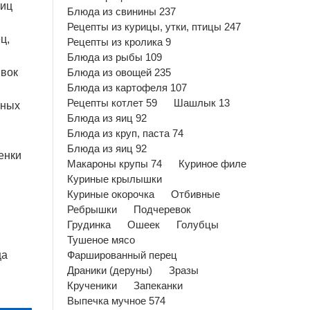
яиц
Блюда из свинины 237
Рецепты из курицы, утки, птицы 247
ц,
Рецепты из кролика 9
Блюда из рыбы 109
ивок
Блюда из овощей 235
Блюда из картофеля 107
Рецепты котлет 59
Шашлык 13
нных
Блюда из яиц 92
Блюда из круп, паста 74
Блюда из яиц 92
енки
Макароны крупы 74
Куриное филе
Куриные крылышки
Куриные окорочка
Отбивные
Ребрышки
Подчеревок
Грудинка
Ошеек
Голубцы
Тушеное мясо
ца
Фаршированный перец
Драники (деруны)
Зразы
Крученики
Запеканки
Выпечка мучное 574