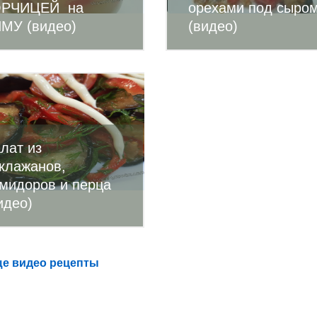
ОРЧИЦЕЙ на
орехами под сыро
МУ (видео)
(видео)
лат из
клажанов,
мидоров и перца
идео)
е видео рецепты