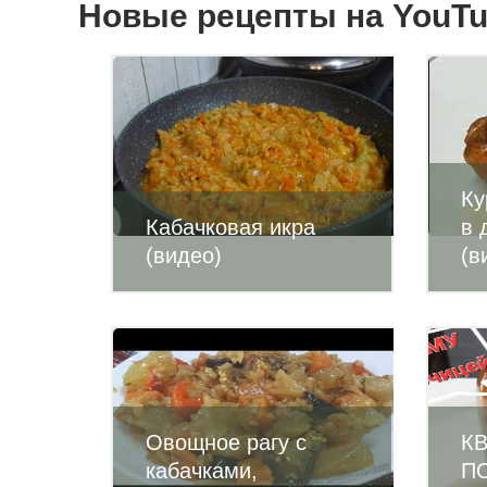
Новые рецепты на YouT
Ку
Кабачковая икра
в 
(видео)
(в
Овощное рагу с
К
кабачками,
П