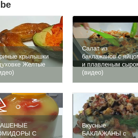
ube
Салат из
риные крылышки
баклажанов с яйцо
духовке Желтые
и плавленым сыро
идео)
(видео)
ВАШЕНЫЕ
Вкусные
ОМИДОРЫ С
БАКЛАЖАНЫ с