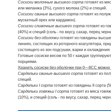
Сосиски молочные высшего сорта
готовят из мя
или меланжа (3%), сухого молока (2%) и специй.
Сосиски свиные высшего сорта
готовят из полужи
мускатный орех или кардамон).
Сосиски сливочные высшего сорта
готовят из го
(40%) и специй (соль - по вкусу, сахар, перец че
Сосиски без оболочки
готовят из говядины высше
линиях, состоящих из роторного коагулятора, пр
состоящего из зон подсушки, варки и охлаждения 
Готовые сосиски весом по 50 г каждая группирую
порциями.
Хранить сосиски без оболочки при 0—8СС можно в
Сардельки свиные высшего сорта
готовят из по
специй.
Сардельки I сорта
готовят из говядины II сорта (
Сардельки говяжьи I сорта
готовят из мяса говяжь
(10%), и специй (соль - по вкусу, сахар, перец чер