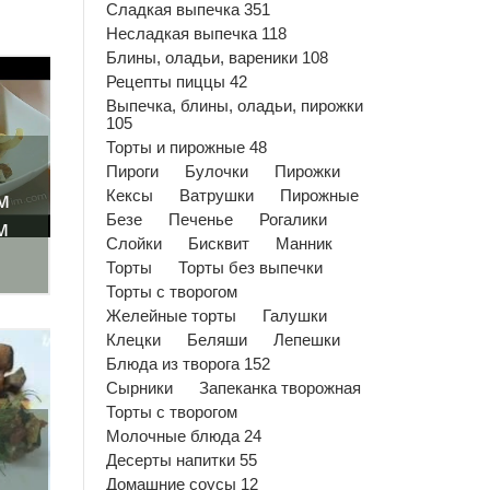
Сладкая выпечка 351
Несладкая выпечка 118
Блины, оладьи, вареники 108
Рецепты пиццы 42
Выпечка, блины, оладьи, пирожки
105
Торты и пирожные 48
Пироги
Булочки
Пирожки
Кексы
Ватрушки
Пирожные
м
Безе
Печенье
Рогалики
м
Слойки
Бисквит
Манник
Торты
Торты без выпечки
Торты с творогом
Желейные торты
Галушки
Клецки
Беляши
Лепешки
Блюда из творога 152
Сырники
Запеканка творожная
Торты с творогом
Молочные блюда 24
Десерты напитки 55
Домашние соусы 12