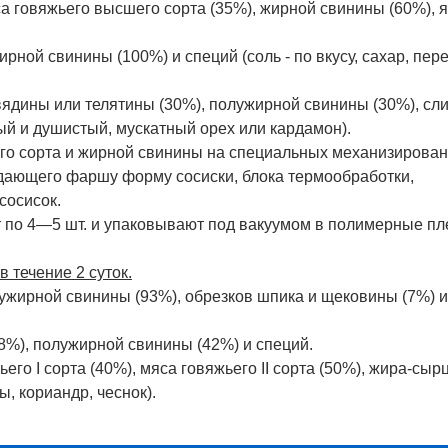
са говяжьего высшего сорта (35%), жирной свинины (60%), 
рной свинины (100%) и специй (соль - по вкусу, сахар, пере
вядины или телятины (30%), полужирной свинины (30%), сл
рный и душистый, мускатный орех или кардамон).
го сорта и жирной свинины на специальных механизирова
идающего фаршу форму сосиски, блока термообработки,
сосисок.
т по 4—5 шт. и упаковывают под вакуумом в полимерные пл
 течение 2 суток.
лужирной свинины (93%), обрезков шпика и щековины (7%) и
58%), полужирной свинины (42%) и специй.
его I сорта (40%), мяса говяжьего II сорта (50%), жира-сыр
ны, кориандр, чеснок).