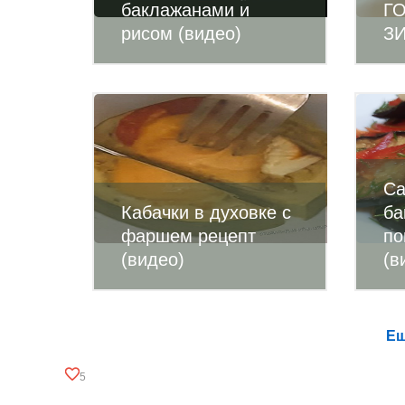
баклажанами и
Г
рисом (видео)
ЗИ
Са
Кабачки в духовке с
ба
фаршем рецепт
по
(видео)
(в
Ещ
5