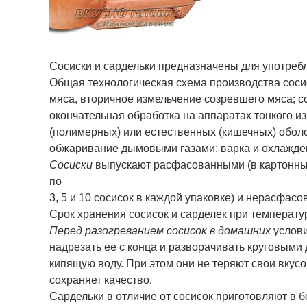
Сосиски и сардельки предназначены для употребл
Общая технологическая схема производства соси
мяса, вторичное измельчение созревшего мяса; 
окончательная обработка на аппаратах тонкого 
(полимерных) или естественных (кишечных) обол
обжаривание дымовыми газами; варка и охлажде
Сосиски
выпускают расфасованными (в картонных
по
3, 5 и 10 сосисок в каждой упаковке) и нерасфас
Срок хранения сосисок и сарделек при температу
Перед разогреванием сосисок в домашних
услови
надрезать ее с конца и разворачивать круговыми
кипящую воду. При этом они не теряют свои вкус
сохраняет качество.
Сардельки в отличие от сосисок приготовляют в б