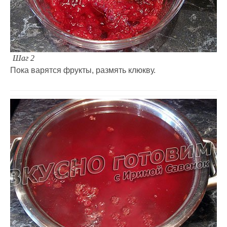
Шаг 2
Пока варятся фрукты, размять клюкву.