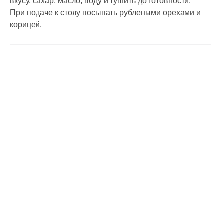
вкусу, сахар, масло, воду и тушить до готовности.
При подаче к столу посыпать рублеными орехами и
корицей.