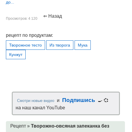
до...
⇐ Назад
Просмотров: 4 120
рецепт по продуктам:
Творожное тесто
Из творога
Мука
Кунжут
Подпишись
и
🍳 💞
Смотри новые видео
на наш канал YouTube
Рецепт »
Творожно-овсяная запеканка без