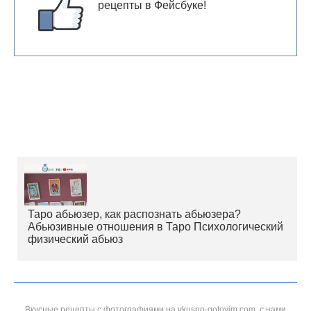
рецепты в Фейсбуке!
Таро абьюзер, как распознать абьюзера?
Абьюзивные отношения в Таро Психологический
физический абьюз
Вкусные рецепты с фотографиями на vkusno-gotovim.com, с нами