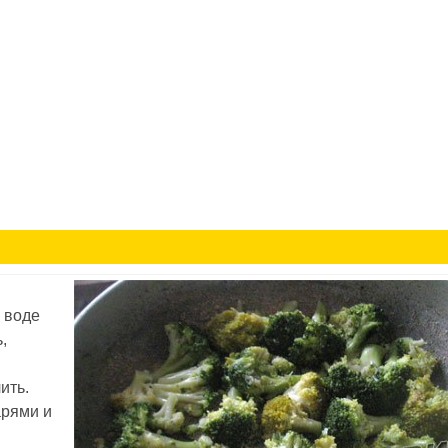
 воде
,
ить.
арями и