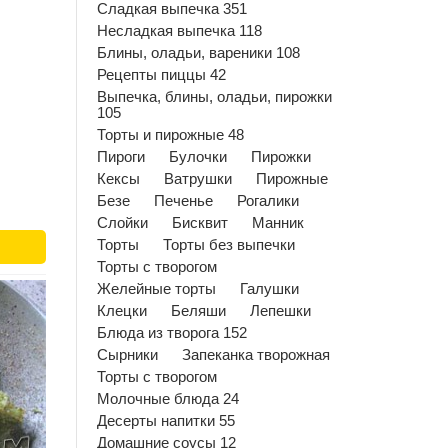
Сладкая выпечка 351
Несладкая выпечка 118
Блины, оладьи, вареники 108
Рецепты пиццы 42
Выпечка, блины, оладьи, пирожки
105
Торты и пирожные 48
Пироги
Булочки
Пирожки
Кексы
Ватрушки
Пирожные
Безе
Печенье
Рогалики
Слойки
Бисквит
Манник
Торты
Торты без выпечки
Торты с творогом
Желейные торты
Галушки
Клецки
Беляши
Лепешки
Блюда из творога 152
Сырники
Запеканка творожная
Торты с творогом
Молочные блюда 24
Десерты напитки 55
Домашние соусы 12