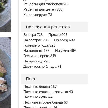
Рецепты для хлебопечки 9
Рецепты для детей 385
Консервируем 73
Назначения рецептов
Быстро 738
Просто 609
На завтрак 235
На обед 630
Горячие блюда 321
На полдник 197
На ужин 469
Гости на пороге 348
На природу 278
Диетические блюда 71
Пост
Постные блюда 187
Постные салаты и закуски 40
Постные супы 44
Постные вторые блюда 63
Постная выпечка 26