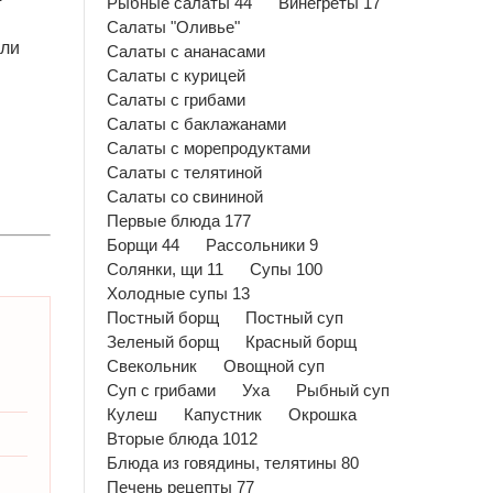
Рыбные салаты 44
Винегреты 17
Салаты "Оливье"
оли
Салаты с ананасами
Салаты с курицей
Салаты с грибами
Салаты с баклажанами
Салаты с морепродуктами
Салаты с телятиной
Салаты со свининой
Первые блюда 177
Борщи 44
Рассольники 9
Солянки, щи 11
Супы 100
Холодные супы 13
Постный борщ
Постный суп
Зеленый борщ
Красный борщ
Свекольник
Овощной суп
Суп с грибами
Уха
Рыбный суп
Кулеш
Капустник
Окрошка
Вторые блюда 1012
Блюда из говядины, телятины 80
Печень рецепты 77