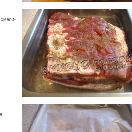
 хмели-
я.