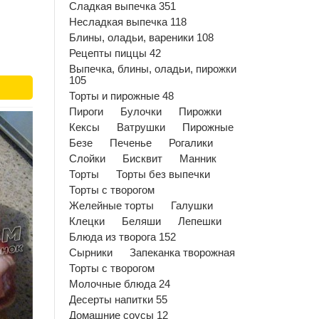
Сладкая выпечка 351
Несладкая выпечка 118
Блины, оладьи, вареники 108
Рецепты пиццы 42
Выпечка, блины, оладьи, пирожки
105
Торты и пирожные 48
Пироги
Булочки
Пирожки
Кексы
Ватрушки
Пирожные
Безе
Печенье
Рогалики
Слойки
Бисквит
Манник
Торты
Торты без выпечки
Торты с творогом
Желейные торты
Галушки
Клецки
Беляши
Лепешки
Блюда из творога 152
Сырники
Запеканка творожная
Торты с творогом
Молочные блюда 24
Десерты напитки 55
Домашние соусы 12