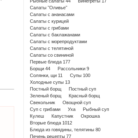
Рыбные салаты 44
Винегреты 17
Салаты "Оливье"
Салаты с ананасами
Салаты с курицей
Салаты с грибами
Салаты с баклажанами
Салаты с морепродуктами
Салаты с телятиной
Салаты со свининой
Первые блюда 177
Борщи 44
Рассольники 9
Солянки, щи 11
Супы 100
Холодные супы 13
Постный борщ
Постный суп
Зеленый борщ
Красный борщ
Свекольник
Овощной суп
Суп с грибами
Уха
Рыбный суп
Кулеш
Капустник
Окрошка
Вторые блюда 1012
Блюда из говядины, телятины 80
Печень рецепты 77