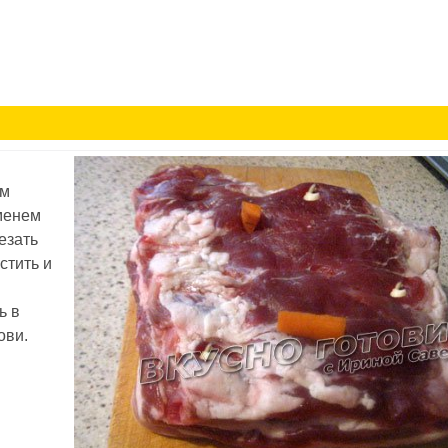
ем
еменем
езать
стить и
ь в
ови.