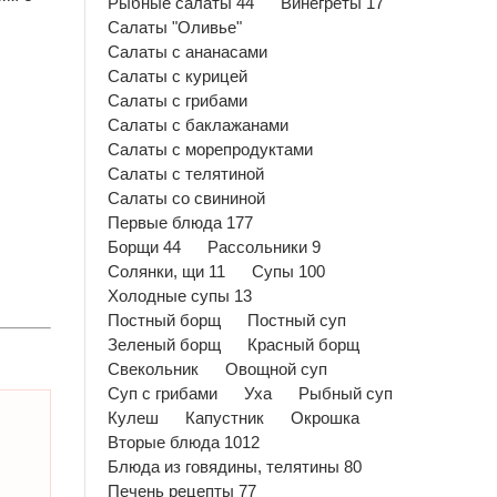
Рыбные салаты 44
Винегреты 17
Салаты "Оливье"
Салаты с ананасами
Салаты с курицей
Салаты с грибами
Салаты с баклажанами
Салаты с морепродуктами
Салаты с телятиной
Салаты со свининой
Первые блюда 177
Борщи 44
Рассольники 9
Солянки, щи 11
Супы 100
Холодные супы 13
Постный борщ
Постный суп
Зеленый борщ
Красный борщ
Свекольник
Овощной суп
Суп с грибами
Уха
Рыбный суп
Кулеш
Капустник
Окрошка
Вторые блюда 1012
Блюда из говядины, телятины 80
Печень рецепты 77