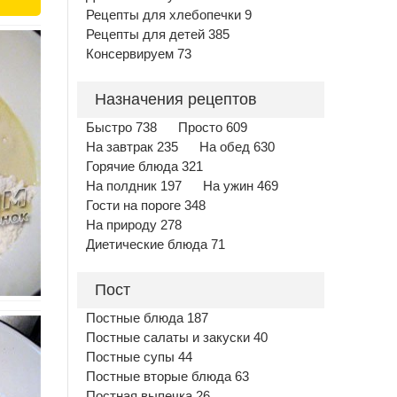
Рецепты для хлебопечки 9
Рецепты для детей 385
Консервируем 73
Назначения рецептов
Быстро 738
Просто 609
На завтрак 235
На обед 630
Горячие блюда 321
На полдник 197
На ужин 469
Гости на пороге 348
На природу 278
Диетические блюда 71
Пост
Постные блюда 187
Постные салаты и закуски 40
Постные супы 44
Постные вторые блюда 63
Постная выпечка 26