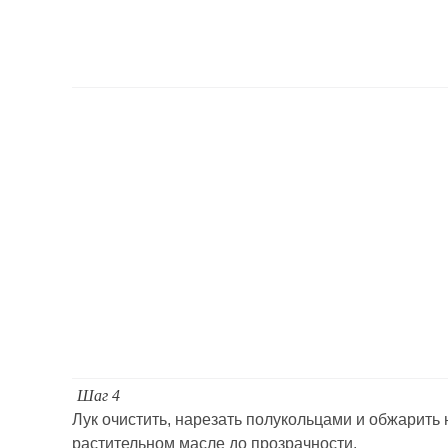
Шаг 4
Лук очистить, нарезать полукольцами и обжарить 
растительном масле до прозрачности.