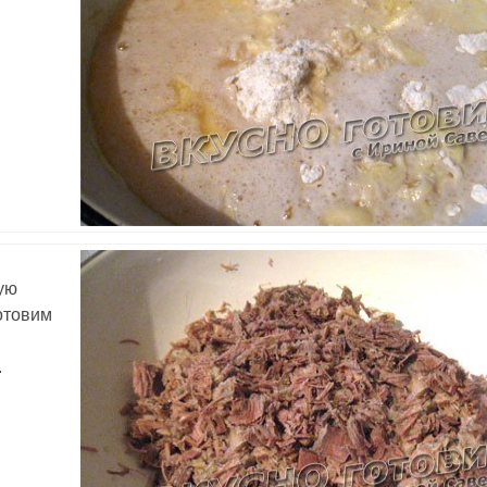
ую
отовим
.