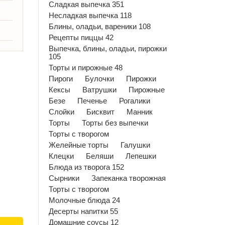
Сладкая выпечка 351
Несладкая выпечка 118
Блины, оладьи, вареники 108
Рецепты пиццы 42
Выпечка, блины, оладьи, пирожки
105
Торты и пирожные 48
Пироги
Булочки
Пирожки
Кексы
Ватрушки
Пирожные
Безе
Печенье
Рогалики
Слойки
Бисквит
Манник
Торты
Торты без выпечки
Торты с творогом
Желейные торты
Галушки
Клецки
Беляши
Лепешки
Блюда из творога 152
Сырники
Запеканка творожная
Торты с творогом
Молочные блюда 24
Десерты напитки 55
Домашние соусы 12