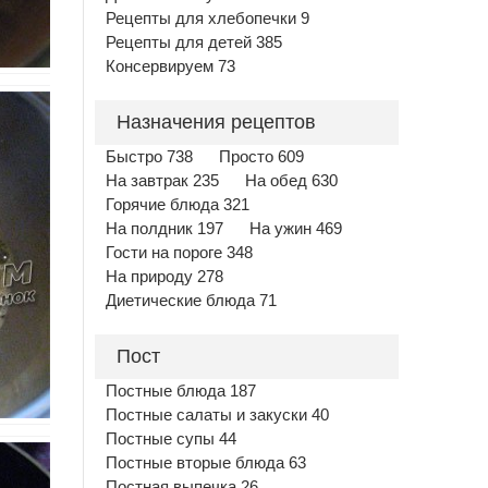
Рецепты для хлебопечки 9
Рецепты для детей 385
Консервируем 73
Назначения рецептов
Быстро 738
Просто 609
На завтрак 235
На обед 630
Горячие блюда 321
На полдник 197
На ужин 469
Гости на пороге 348
На природу 278
Диетические блюда 71
Пост
Постные блюда 187
Постные салаты и закуски 40
Постные супы 44
Постные вторые блюда 63
Постная выпечка 26