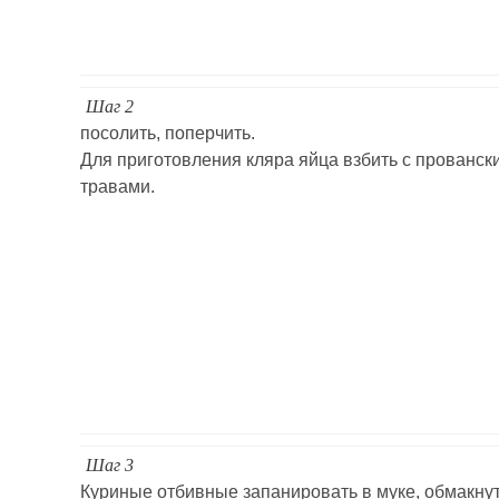
Шаг 2
посолить, поперчить.
Для приготовления кляра яйца взбить с прованск
травами.
Шаг 3
Куриные отбивные запанировать в муке, обмакнут