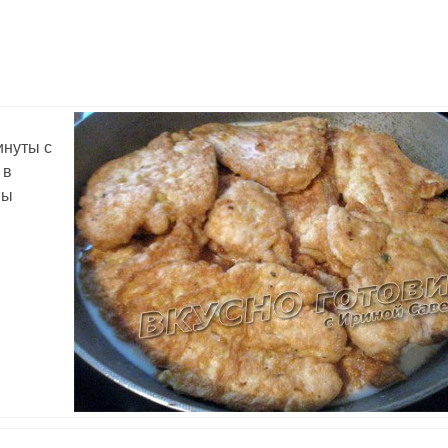
инуты с
 в
ны