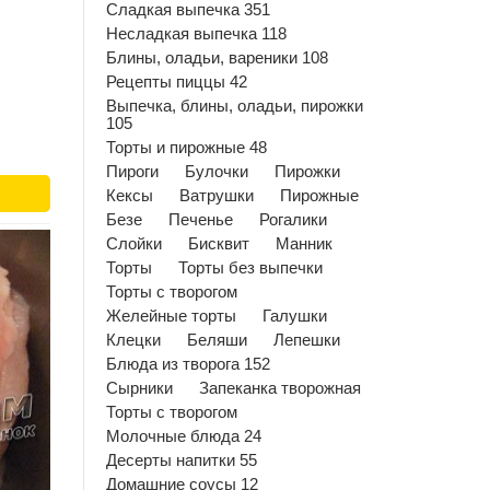
Сладкая выпечка 351
Несладкая выпечка 118
Блины, оладьи, вареники 108
Рецепты пиццы 42
Выпечка, блины, оладьи, пирожки
105
Торты и пирожные 48
Пироги
Булочки
Пирожки
Кексы
Ватрушки
Пирожные
Безе
Печенье
Рогалики
Слойки
Бисквит
Манник
Торты
Торты без выпечки
Торты с творогом
Желейные торты
Галушки
Клецки
Беляши
Лепешки
Блюда из творога 152
Сырники
Запеканка творожная
Торты с творогом
Молочные блюда 24
Десерты напитки 55
Домашние соусы 12