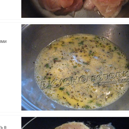
ими
ь в