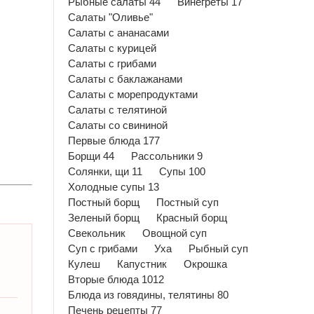
Рыбные салаты 44
Винегреты 17
Салаты "Оливье"
Салаты с ананасами
Салаты с курицей
Салаты с грибами
Салаты с баклажанами
Салаты с морепродуктами
Салаты с телятиной
Салаты со свининой
Первые блюда 177
Борщи 44
Рассольники 9
Солянки, щи 11
Супы 100
Холодные супы 13
Постный борщ
Постный суп
Зеленый борщ
Красный борщ
Свекольник
Овощной суп
Суп с грибами
Уха
Рыбный суп
Кулеш
Капустник
Окрошка
Вторые блюда 1012
Блюда из говядины, телятины 80
Печень рецепты 77