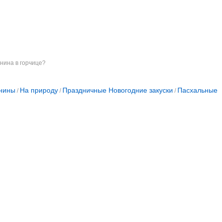
инина в горчице?
инины
На природу
Праздничные Новогодние закуски
Пасхальные
/
/
/