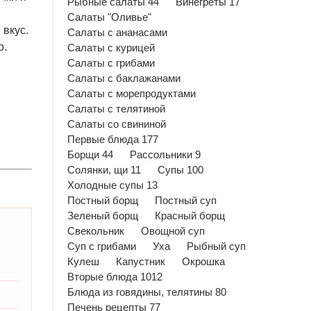
Рыбные салаты 44
Винегреты 17
Салаты "Оливье"
 вкус.
Салаты с ананасами
о.
Салаты с курицей
Салаты с грибами
Салаты с баклажанами
Салаты с морепродуктами
Салаты с телятиной
Салаты со свининой
Первые блюда 177
Борщи 44
Рассольники 9
Солянки, щи 11
Супы 100
Холодные супы 13
Постный борщ
Постный суп
Зеленый борщ
Красный борщ
Свекольник
Овощной суп
Суп с грибами
Уха
Рыбный суп
Кулеш
Капустник
Окрошка
Вторые блюда 1012
Блюда из говядины, телятины 80
Печень рецепты 77