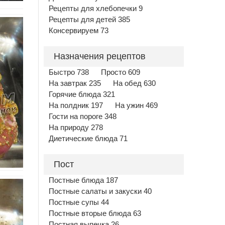
Рецепты для хлебопечки 9
Рецепты для детей 385
Консервируем 73
Назначения рецептов
Быстро 738
Просто 609
На завтрак 235
На обед 630
Горячие блюда 321
На полдник 197
На ужин 469
Гости на пороге 348
На природу 278
Диетические блюда 71
Пост
Постные блюда 187
Постные салаты и закуски 40
Постные супы 44
Постные вторые блюда 63
Постная выпечка 26