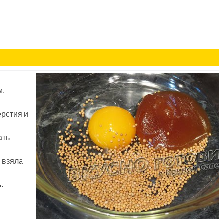
м.
рстия и
ать
 взяла
.