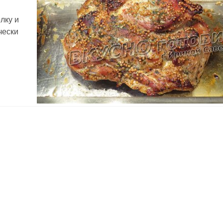
лку и
чески