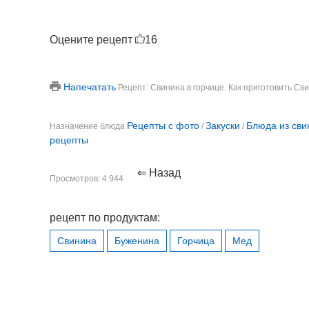
Оцените рецепт
16
Напечатать
Рецепт: Свинина в горчице. Как приготовить Св
Рецепты с фото
Закуски
Блюда из св
Назначение блюда
/
/
рецепты
⇐ Назад
Просмотров: 4 944
рецепт по продуктам:
Свинина
Буженина
Горчица
Мед