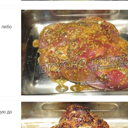
, либо
тую до