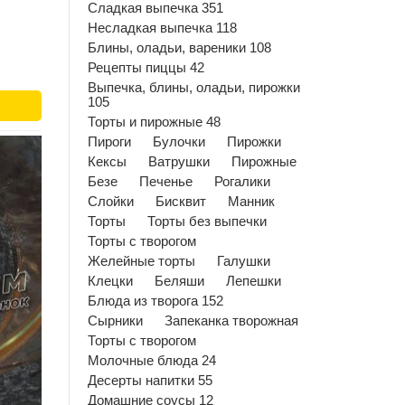
Сладкая выпечка 351
Несладкая выпечка 118
Блины, оладьи, вареники 108
Рецепты пиццы 42
Выпечка, блины, оладьи, пирожки
105
Торты и пирожные 48
Пироги
Булочки
Пирожки
Кексы
Ватрушки
Пирожные
Безе
Печенье
Рогалики
Слойки
Бисквит
Манник
Торты
Торты без выпечки
Торты с творогом
Желейные торты
Галушки
Клецки
Беляши
Лепешки
Блюда из творога 152
Сырники
Запеканка творожная
Торты с творогом
Молочные блюда 24
Десерты напитки 55
Домашние соусы 12