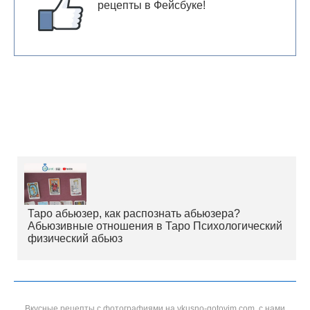
рецепты в Фейсбуке!
Таро абьюзер, как распознать абьюзера?
Абьюзивные отношения в Таро Психологический
физический абьюз
Вкусные рецепты с фотографиями на vkusno-gotovim.com, с нами