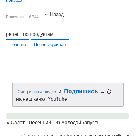
природу
⇐ Назад
Просмотров: 6 744
рецепт по продуктам:
Печенка
Печень куриная
Подпишись
и
🍳 💞
Смотри новые видео
на наш канал YouTube
«
Салат " Весенний " из молодой капусты
Салат из редиса и обжаренных шампиньо�...
»