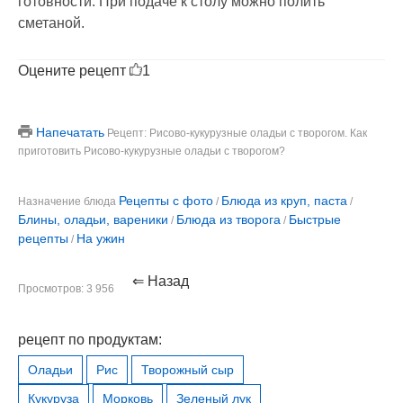
готовности. При подаче к столу можно полить
сметаной.
Оцените рецепт
1
Напечатать
Рецепт: Рисово-кукурузные оладьи с творогом. Как
приготовить Рисово-кукурузные оладьи с творогом?
Рецепты с фото
Блюда из круп, паста
Назначение блюда
/
/
Блины, оладьи, вареники
Блюда из творога
Быстрые
/
/
рецепты
На ужин
/
⇐ Назад
Просмотров: 3 956
рецепт по продуктам:
Оладьи
Рис
Творожный сыр
Кукуруза
Морковь
Зеленый лук