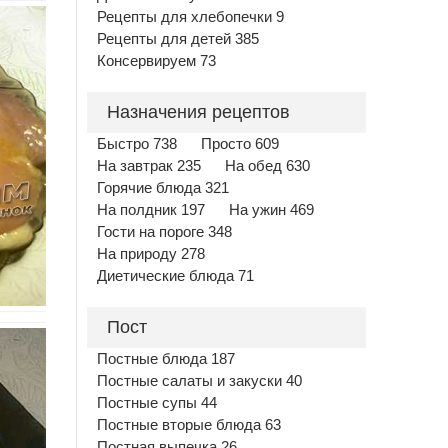
Рецепты для хлебопечки 9
Рецепты для детей 385
Консервируем 73
Назначения рецептов
Быстро 738
Просто 609
На завтрак 235
На обед 630
Горячие блюда 321
На полдник 197
На ужин 469
Гости на пороге 348
На природу 278
Диетические блюда 71
Пост
Постные блюда 187
Постные салаты и закуски 40
Постные супы 44
Постные вторые блюда 63
Постная выпечка 26