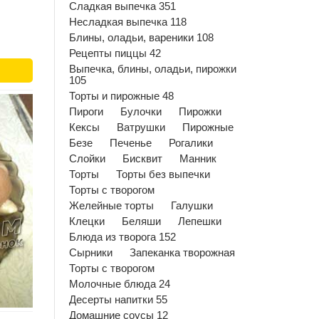
Сладкая выпечка 351
Несладкая выпечка 118
Блины, оладьи, вареники 108
Рецепты пиццы 42
Выпечка, блины, оладьи, пирожки
105
Торты и пирожные 48
Пироги
Булочки
Пирожки
Кексы
Ватрушки
Пирожные
Безе
Печенье
Рогалики
Слойки
Бисквит
Манник
Торты
Торты без выпечки
Торты с творогом
Желейные торты
Галушки
Клецки
Беляши
Лепешки
Блюда из творога 152
Сырники
Запеканка творожная
Торты с творогом
Молочные блюда 24
Десерты напитки 55
Домашние соусы 12