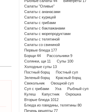
Рыбные салаты 44
Винегреты 17
Салаты "Оливье"
Салаты с ананасами
Салаты с курицей
Салаты с грибами
Салаты с баклажанами
Салаты с морепродуктами
Салаты с телятиной
Салаты со свининой
Первые блюда 177
Борщи 44
Рассольники 9
Солянки, щи 11
Супы 100
Холодные супы 13
Постный борщ
Постный суп
Зеленый борщ
Красный борщ
Свекольник
Овощной суп
Суп с грибами
Уха
Рыбный суп
Кулеш
Капустник
Окрошка
Вторые блюда 1012
Блюда из говядины, телятины 80
Печень рецепты 77