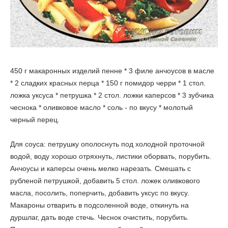
450 г макаронных изделий пенне * 3 филе анчоусов в масле
* 2 сладких красных перца * 150 г помидор черри * 1 стол.
ложка уксуса * петрушка * 2 стол. ложки каперсов * 3 зубчика
чеснока * оливковое масло * соль - по вкусу * молотый
черный перец.
Для соуса: петрушку ополоснуть под холодной проточной
водой, воду хорошо отряхнуть, листики оборвать, порубить.
Анчоусы и каперсы очень мелко нарезать. Смешать с
рубленой петрушкой, добавить 5 стол. ложек оливкового
масла, посолить, поперчить, добавить уксус по вкусу.
Макароны отварить в подсоленной воде, откинуть на
дуршлаг, дать воде стечь. Чеснок очистить, порубить.