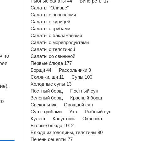
Рыбные салаты 44
Винегреты 17
Салаты "Оливье"
Салаты с ананасами
Салаты с курицей
Салаты с грибами
Салаты с баклажанами
Салаты с морепродуктами
Салаты с телятиной
» по
Салаты со свининой
орее
Первые блюда 177
Борщи 44
Рассольники 9
Солянки, щи 11
Супы 100
Холодные супы 13
ие).
Постный борщ
Постный суп
Зеленый борщ
Красный борщ
то
Свекольник
Овощной суп
Суп с грибами
Уха
Рыбный суп
Кулеш
Капустник
Окрошка
Вторые блюда 1012
Блюда из говядины, телятины 80
Печень рецепты 77