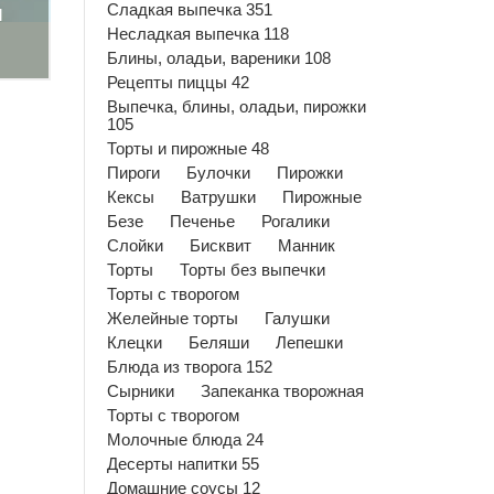
м
Сладкая выпечка 351
Несладкая выпечка 118
Блины, оладьи, вареники 108
Рецепты пиццы 42
Выпечка, блины, оладьи, пирожки
105
Торты и пирожные 48
Пироги
Булочки
Пирожки
Кексы
Ватрушки
Пирожные
Безе
Печенье
Рогалики
Слойки
Бисквит
Манник
Торты
Торты без выпечки
Торты с творогом
Желейные торты
Галушки
Клецки
Беляши
Лепешки
Блюда из творога 152
Сырники
Запеканка творожная
Торты с творогом
Молочные блюда 24
Десерты напитки 55
Домашние соусы 12