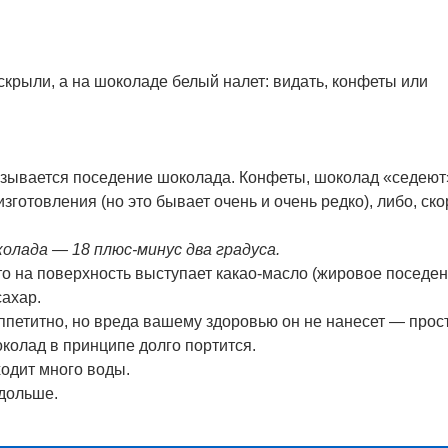
крыли, а на шоколаде белый налет: видать, конфеты или
азывается поседение шоколада. Конфеты, шоколад «седеют
готовления (но это бывает очень и очень редко), либо, ск
лада — 18 плюс-минус два градуса.
о на поверхность выступает какао-масло (жировое поседен
сахар.
аппетитно, но вреда вашему здоровью он не нанесет — прос
околад в принципе долго портится.
ходит много воды.
 дольше.