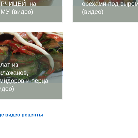
ОРЧИЦЕЙ на
орехами под сыро
МУ (видео)
(видео)
лат из
клажанов,
мидоров и перца
идео)
е видео рецепты