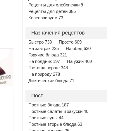
Рецепты для хлебопечки 9
Рецепты для детей 385
Консервируем 73
Назначения рецептов
Быстро 738
Просто 609
На завтрак 235
На обед 630
Горячие блюда 321
На полдник 197
На ужин 469
Гости на пороге 348
На природу 278
Диетические блюда 71
Пост
Постные блюда 187
Постные салаты и закуски 40
Постные супы 44
Постные вторые блюда 63
Постная выпечка 26