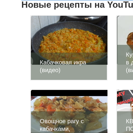
Новые рецепты на YouT
Ку
Кабачковая икра
в 
(видео)
(в
Овощное рагу с
К
кабачками,
П