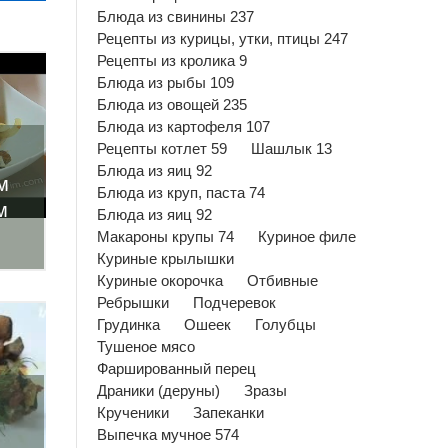
Блюда из свинины 237
Рецепты из курицы, утки, птицы 247
Рецепты из кролика 9
Блюда из рыбы 109
Блюда из овощей 235
Блюда из картофеля 107
Рецепты котлет 59
Шашлык 13
Блюда из яиц 92
м
Блюда из круп, паста 74
м
Блюда из яиц 92
Макароны крупы 74
Куриное филе
Куриные крылышки
Куриные окорочка
Отбивные
Ребрышки
Подчеревок
Грудинка
Ошеек
Голубцы
Тушеное мясо
Фаршированный перец
Драники (деруны)
Зразы
Крученики
Запеканки
Выпечка мучное 574