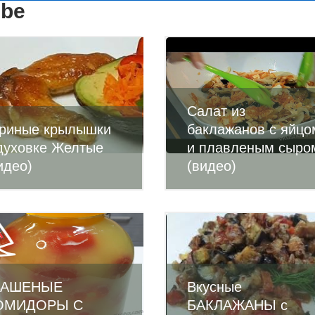
ube
Салат из
риные крылышки
баклажанов с яйцо
духовке Желтые
и плавленым сыро
идео)
(видео)
ВАШЕНЫЕ
Вкусные
ОМИДОРЫ С
БАКЛАЖАНЫ с