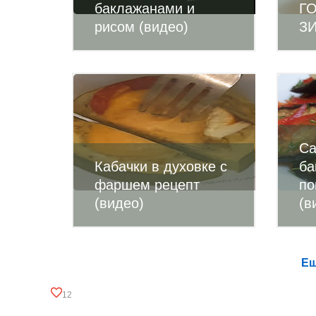
баклажанами и
Г
рисом (видео)
ЗИ
Са
Кабачки в духовке с
ба
фаршем рецепт
по
(видео)
(в
Ещ
12