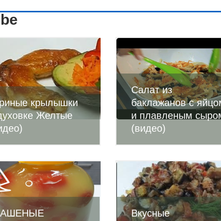
ube
Салат из
риные крылышки
баклажанов с яйцо
духовке Желтые
и плавленым сыро
идео)
(видео)
ВАШЕНЫЕ
Вкусные