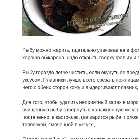
Рыбу можно жарить, тщательно упаковав ее в фол
хорошо обжарена, надо открыть сверху фольгу и п
Рыбу гораздо легче чистить, если окунуть ее пре
уксусом. Плавники лучше всего срезать ножницам
него с обеих сторон кожу и выдергивают плавник,
Для того, чтобы удалить неприятный запах в мор
очищенную рыбу завернуть в увлажненную уксусом
постепенно; в кастрюлю, где варится рыба, поло
тряпочкой, смоченной в уксусе,