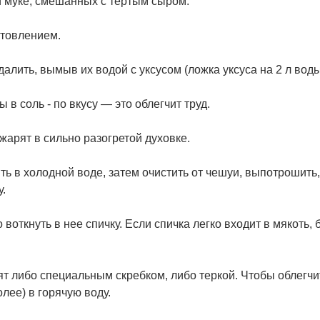
и муке, смешанных с тертым сыром.
отовлением.
алить, вымыв их водой с уксусом (ложка уксуса на 2 л воды
в соль - по вкусу — это облегчит труд.
жарят в сильно разогретой духовке.
 в холодной воде, затем очистить от чешуи, выпотрошить,
.
воткнуть в нее спичку. Если спичка легко входит в мякоть,
т либо специальным скребком, либо теркой. Чтобы облегчи
олее) в горячую воду.