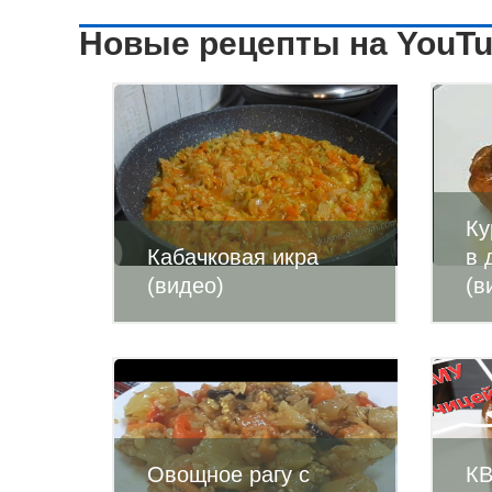
Новые рецепты на YouT
Ку
Кабачковая икра
в 
(видео)
(в
Овощное рагу с
К