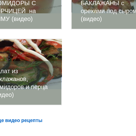
ОМИДОРЫ С
БАКЛАЖАНЫ с
ОРЧИЦЕЙ на
орехами под сыро
МУ (видео)
(видео)
лат из
клажанов,
мидоров и перца
идео)
е видео рецепты