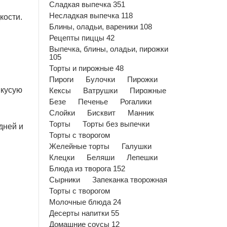
Сладкая выпечка 351
Несладкая выпечка 118
кости.
Блины, оладьи, вареники 108
Рецепты пиццы 42
Выпечка, блины, оладьи, пирожки
105
Торты и пирожные 48
Пироги
Булочки
Пирожки
вкусую
Кексы
Ватрушки
Пирожные
Безе
Печенье
Рогалики
Слойки
Бисквит
Манник
Торты
Торты без выпечки
дней и
Торты с творогом
Желейные торты
Галушки
Клецки
Беляши
Лепешки
Блюда из творога 152
Сырники
Запеканка творожная
Торты с творогом
Молочные блюда 24
Десерты напитки 55
Домашние соусы 12