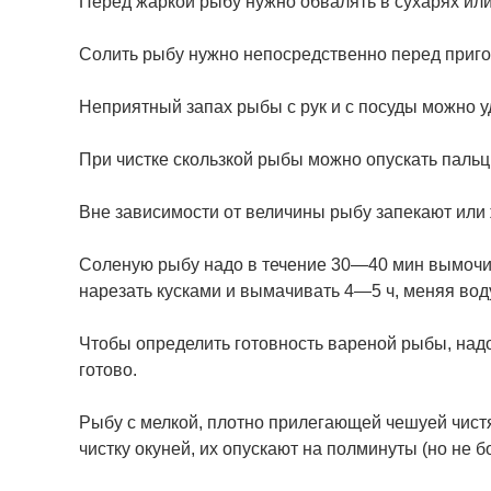
Перед жаркой рыбу нужно обвалять в сухарях ил
Солить рыбу нужно непосредственно перед приг
Неприятный запах рыбы с рук и с посуды можно уд
При чистке скользкой рыбы можно опускать пальцы 
Вне зависимости от величины рыбу запекают или 
Соленую рыбу надо в течение 30—40 мин вымочить
нарезать кусками и вымачивать 4—5 ч, меняя воду
Чтобы определить готовность вареной рыбы, надо 
готово.
Рыбу с мелкой, плотно прилегающей чешуей чистя
чистку окуней, их опускают на полминуты (но не б