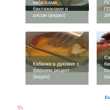
кабачками,
П
баклажанами и
Г
рисом (видео)
ЗИ
Са
Кабачки в духовке с
ба
фаршем рецепт
по
(видео)
(в
Ещ
0