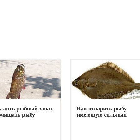
далить рыбный запах
Как отварить рыбу
 очищать рыбу
имеющую сильный
специфический запах