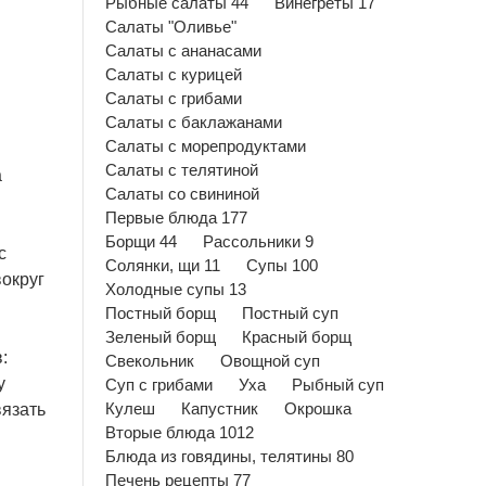
Рыбные салаты 44
Винегреты 17
Салаты "Оливье"
Салаты с ананасами
Салаты с курицей
Салаты с грибами
Салаты с баклажанами
Салаты с морепродуктами
Салаты с телятиной
а
Салаты со свининой
Первые блюда 177
Борщи 44
Рассольники 9
с
Солянки, щи 11
Супы 100
вокруг
Холодные супы 13
Постный борщ
Постный суп
Зеленый борщ
Красный борщ
:
Свекольник
Овощной суп
у
Суп с грибами
Уха
Рыбный суп
вязать
Кулеш
Капустник
Окрошка
Вторые блюда 1012
Блюда из говядины, телятины 80
Печень рецепты 77