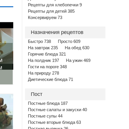
Рецепты для хлебопечки 9
Рецепты для детей 385
Консервируем 73
Назначения рецептов
Быстро 738
Просто 609
На завтрак 235
На обед 630
Горячие блюда 321
м
На полдник 197
На ужин 469
м
Гости на пороге 348
На природу 278
Диетические блюда 71
Пост
Постные блюда 187
Постные салаты и закуски 40
Постные супы 44
Постные вторые блюда 63
Постная выпечка 26