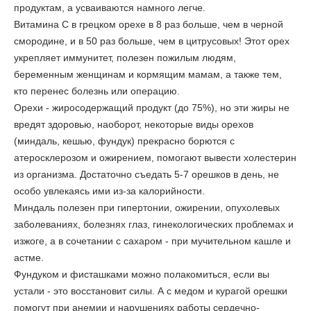
продуктам, а усваиваются намного легче.
Витамина С в грецком орехе в 8 раз больше, чем в черной
смородине, и в 50 раз больше, чем в цитрусовых! Этот орех
укрепляет иммунитет, полезен пожилым людям,
беременным женщинам и кормящим мамам, а также тем,
кто перенес болезнь или операцию.
Орехи - жиросодержащий продукт (до 75%), но эти жиры не
вредят здоровью, наоборот, некоторые виды орехов
(миндаль, кешью, фундук) прекрасно борются с
атеросклерозом и ожирением, помогают вывести холестерин
из организма. Достаточно съедать 5-7 орешков в день, не
особо увлекаясь ими из-за калорийности.
Миндаль полезен при
гипертонии, ожирении, опухолевых
заболеваниях, болезнях глаз, гинекологических проблемах и
изжоге, а в сочетании с сахаром - при мучительном кашле и
астме.
Фундуком и фисташками
можно полакомиться, если вы
устали - это восстановит силы. А с медом и курагой орешки
помогут при анемии и нарушениях работы сердечно-