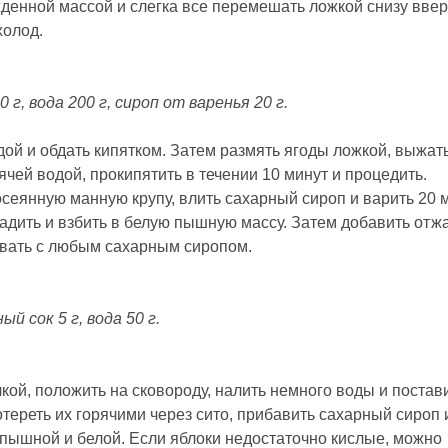
ажденной массой и слегка все перемешать ложкой снизу ввер
холод.
 г, вода 200 г, сироп от варенья 20 г.
ой и обдать кипятком. Затем размять ягоды ложкой, выжать
чей водой, прокипятить в течении 10 минут и процедить.
осеянную манную крупу, влить сахарный сироп и варить 20 
ладить и взбить в белую пышную массу. Затем добавить отж
давать с любым сахарным сиропом.
й сок 5 г, вода 50 г.
ой, положить на сковороду, налить немного воды и постави
тереть их горячими через сито, прибавить сахарный сироп 
т пышной и белой. Если яблоки недостаточно кислые, можно