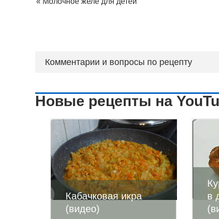
«
Молочное желе для детей
Комментарии и вопросы по рецепту
Новые рецепты на YouT
Ку
Кабачковая икра
в 
(видео)
(в