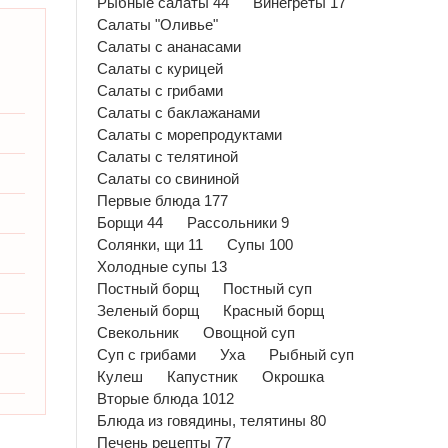
Рыбные салаты 44
Винегреты 17
Салаты "Оливье"
Салаты с ананасами
Салаты с курицей
Салаты с грибами
Салаты с баклажанами
Салаты с морепродуктами
Салаты с телятиной
Салаты со свининой
Первые блюда 177
Борщи 44
Рассольники 9
Солянки, щи 11
Супы 100
Холодные супы 13
Постный борщ
Постный суп
Зеленый борщ
Красный борщ
Свекольник
Овощной суп
Суп с грибами
Уха
Рыбный суп
Кулеш
Капустник
Окрошка
Вторые блюда 1012
Блюда из говядины, телятины 80
Печень рецепты 77