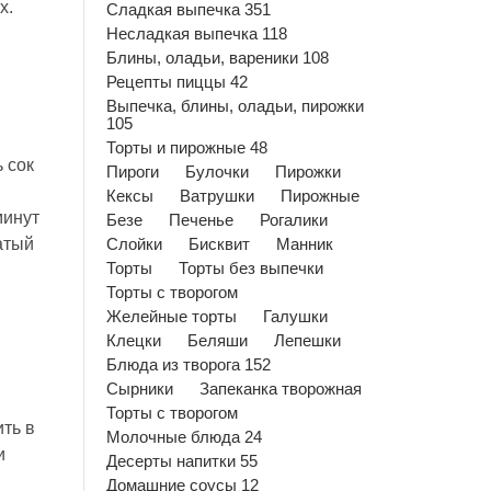
х.
Сладкая выпечка 351
Несладкая выпечка 118
Блины, оладьи, вареники 108
Рецепты пиццы 42
Выпечка, блины, оладьи, пирожки
105
Торты и пирожные 48
 сок
Пироги
Булочки
Пирожки
Кексы
Ватрушки
Пирожные
минут
Безе
Печенье
Рогалики
атый
Слойки
Бисквит
Манник
Торты
Торты без выпечки
Торты с творогом
Желейные торты
Галушки
Клецки
Беляши
Лепешки
Блюда из творога 152
Сырники
Запеканка творожная
Торты с творогом
ть в
Молочные блюда 24
и
Десерты напитки 55
Домашние соусы 12