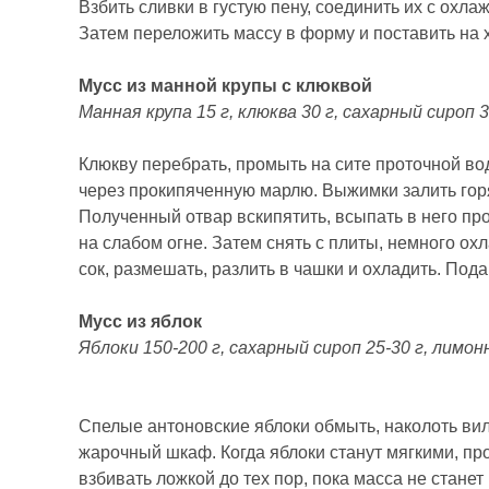
Взбить сливки в густую пену, соединить их с охл
Затем переложить массу в форму и поставить на 
Мусс из манной крупы с клюквой
Манная крупа 15 г, клюква 30 г, сахарный сироп 30
Клюкву перебрать, промыть на сите проточной вод
через прокипяченную марлю. Выжимки залить горя
Полученный отвар вскипятить, всыпать в него пр
на слабом огне. Затем снять с плиты, немного ох
сок, размешать, разлить в чашки и охладить. По
Мусс из яблок
Яблоки 150-200 г, сахарный сироп 25-30 г, лимонны
Спелые антоновские яблоки обмыть, наколоть вилк
жарочный шкаф. Когда яблоки станут мягкими, про
взбивать ложкой до тех пор, пока масса не стане