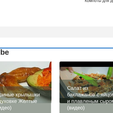
Компоты для д
ube
Салат из
риные крылышки
баклажанов с яйцо
духовке Желтые
и плавленым сыро
идео)
(видео)