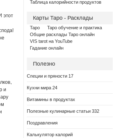
Таблица калорийности продуктов
И этот
Карты Таро - Расклады
Таро
Таро обучение и практика
спода!
Общие расклады Таро онлайн
не
VIS tarot на YouTube
Гадание онлайн
Полезно
Специи и пряности 17
лков,
Кухни мира 24
р и
пару
Витамины в продуктах
ем
Полезные кулинарные статьи 332
и
Поздравления
Калькулятор калорий