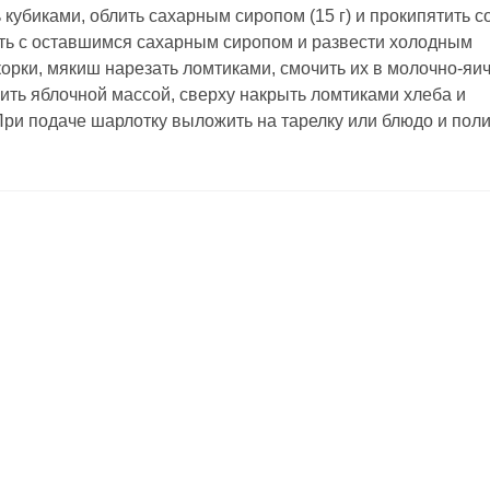
 кубиками, облить сахарным сиропом (15 г) и прокипятить с
ть с оставшимся сахарным сиропом и развести холодным
корки, мякиш нарезать ломтиками, смочить их в молочно-яи
ить яблочной массой, сверху накрыть ломтиками хлеба и
При подаче шарлотку выложить на тарелку или блюдо и поли