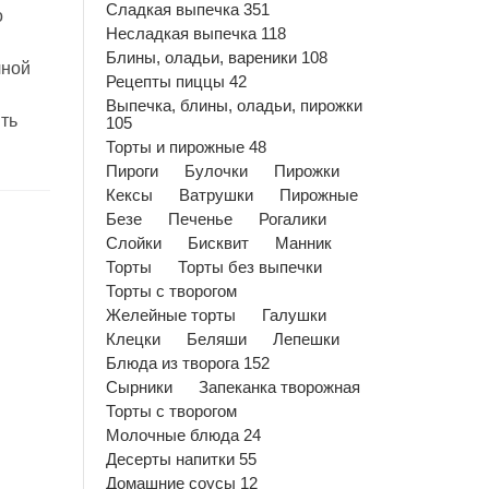
Сладкая выпечка 351
о
Несладкая выпечка 118
Блины, оладьи, вареники 108
чной
Рецепты пиццы 42
Выпечка, блины, оладьи, пирожки
ть
105
Торты и пирожные 48
Пироги
Булочки
Пирожки
Кексы
Ватрушки
Пирожные
Безе
Печенье
Рогалики
Слойки
Бисквит
Манник
Торты
Торты без выпечки
Торты с творогом
Желейные торты
Галушки
Клецки
Беляши
Лепешки
Блюда из творога 152
Сырники
Запеканка творожная
Торты с творогом
Молочные блюда 24
Десерты напитки 55
Домашние соусы 12