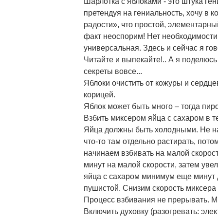
Шарлотка с яблоками - это штука ге
претендуя на гениальность, хочу в
радости», что простой, элементарны
факт неоспорим! Нет необходимости
универсальная. Здесь и сейчас я гов
Читайте и выпекайте!.. А я поделюсь
секреты вовсе...
Яблоки очистить от кожуры и сердце
корицей.
Яблок может быть много – тогда пиро
Взбить миксером яйца с сахаром в т
Яйца должны быть холодными. Не над
что-то там отдельно растирать, пот
начинаем взбивать на малой скорост
минут на малой скорости, затем увел
яйца с сахаром минимум еще минут д
пушистой. Снизим скорость миксера
Процесс взбивания не прерывать. М
Включить духовку (разогревать: элек