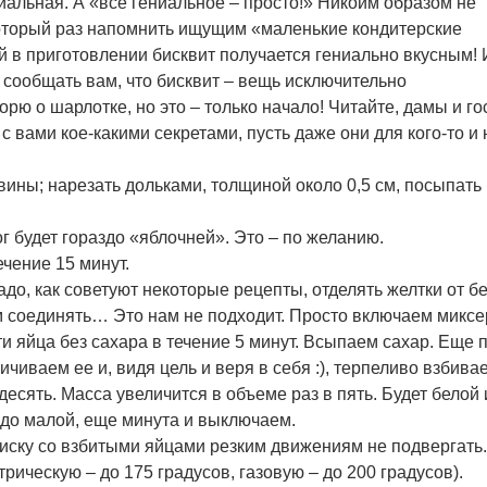
ниальная. А «все гениальное – просто!» Никоим образом не
 который раз напомнить ищущим «маленькие кондитерские
й в приготовлении бисквит получается гениально вкусным! 
 сообщать вам, что бисквит – вещь исключительно
орю о шарлотке, но это – только начало! Читайте, дамы и го
 с вами кое-какими секретами, пусть даже они для кого-то и 
вины; нарезать дольками, толщиной около 0,5 см, посыпать
г будет гораздо «яблочней». Это – по желанию.
ечение 15 минут.
о, как советуют некоторые рецепты, отделять желтки от бе
ом соединять… Это нам не подходит. Просто включаем миксе
и яйца без сахара в течение 5 минут. Всыпаем сахар. Еще 
ичиваем ее и, видя цель и веря в себя :), терпеливо взбива
есять. Масса увеличится в объеме раз в пять. Будет белой 
 до малой, еще минута и выключаем.
иску со взбитыми яйцами резким движениям не подвергать.
трическую – до 175 градусов, газовую – до 200 градусов).