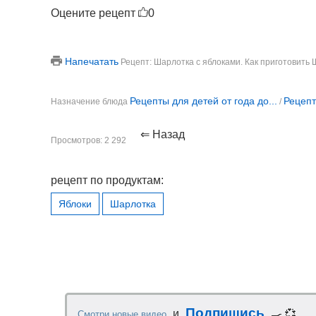
Оцените рецепт
0
Напечатать
Рецепт: Шарлотка с яблоками. Как приготовить 
Рецепты для детей от года до...
Рецепт
Назначение блюда
/
⇐ Назад
Просмотров: 2 292
рецепт по продуктам:
Яблоки
Шарлотка
Подпишись
и
🍳 💞
Смотри новые видео