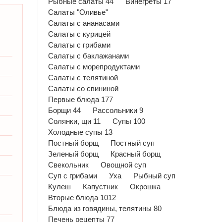
Рыбные салаты 44
Винегреты 17
Салаты "Оливье"
Салаты с ананасами
Салаты с курицей
Салаты с грибами
Салаты с баклажанами
Салаты с морепродуктами
Салаты с телятиной
Салаты со свининой
Первые блюда 177
Борщи 44
Рассольники 9
Солянки, щи 11
Супы 100
Холодные супы 13
Постный борщ
Постный суп
Зеленый борщ
Красный борщ
Свекольник
Овощной суп
Суп с грибами
Уха
Рыбный суп
Кулеш
Капустник
Окрошка
Вторые блюда 1012
Блюда из говядины, телятины 80
Печень рецепты 77