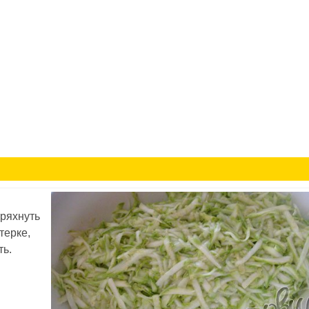
тряхнуть
терке,
ть.