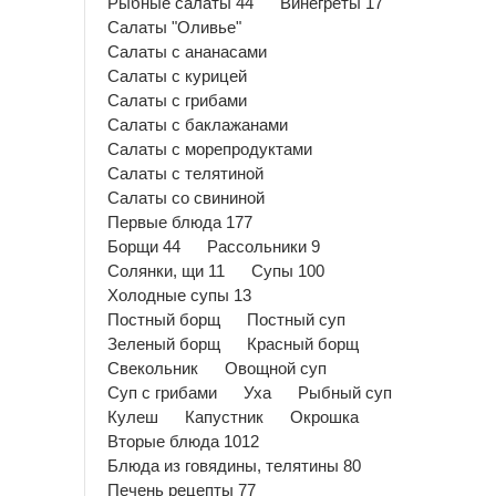
Рыбные салаты 44
Винегреты 17
Салаты "Оливье"
Салаты с ананасами
Салаты с курицей
Салаты с грибами
Салаты с баклажанами
Салаты с морепродуктами
Салаты с телятиной
Салаты со свининой
Первые блюда 177
Борщи 44
Рассольники 9
Солянки, щи 11
Супы 100
Холодные супы 13
Постный борщ
Постный суп
Зеленый борщ
Красный борщ
Свекольник
Овощной суп
Суп с грибами
Уха
Рыбный суп
Кулеш
Капустник
Окрошка
Вторые блюда 1012
Блюда из говядины, телятины 80
Печень рецепты 77