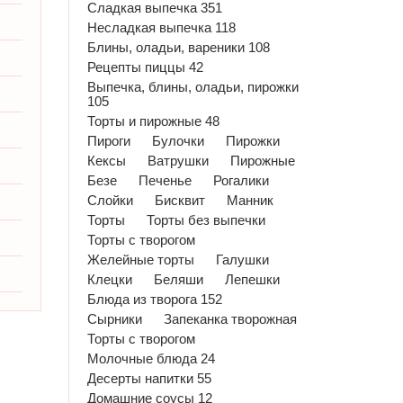
Сладкая выпечка 351
Несладкая выпечка 118
Блины, оладьи, вареники 108
Рецепты пиццы 42
Выпечка, блины, оладьи, пирожки
105
Торты и пирожные 48
Пироги
Булочки
Пирожки
Кексы
Ватрушки
Пирожные
Безе
Печенье
Рогалики
Слойки
Бисквит
Манник
Торты
Торты без выпечки
Торты с творогом
Желейные торты
Галушки
Клецки
Беляши
Лепешки
Блюда из творога 152
Сырники
Запеканка творожная
Торты с творогом
Молочные блюда 24
Десерты напитки 55
Домашние соусы 12