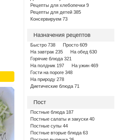
Рецепты для хлебопечки 9
Рецепты для детей 385
Консервируем 73
Назначения рецептов
Быстро 738
Просто 609
На завтрак 235
На обед 630
Горячие блюда 321
На полдник 197
На ужин 469
Гости на пороге 348
На природу 278
Диетические блюда 71
Пост
Постные блюда 187
Постные салаты и закуски 40
Постные супы 44
Постные вторые блюда 63
Постная выпечка 26