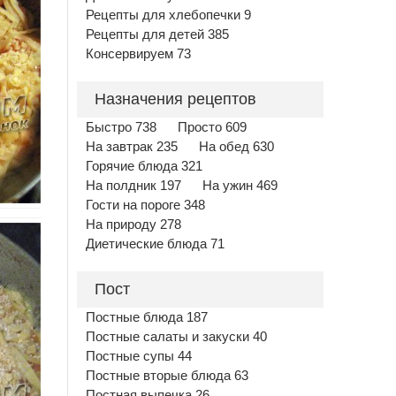
Рецепты для хлебопечки 9
Рецепты для детей 385
Консервируем 73
Назначения рецептов
Быстро 738
Просто 609
На завтрак 235
На обед 630
Горячие блюда 321
На полдник 197
На ужин 469
Гости на пороге 348
На природу 278
Диетические блюда 71
Пост
Постные блюда 187
Постные салаты и закуски 40
Постные супы 44
Постные вторые блюда 63
Постная выпечка 26