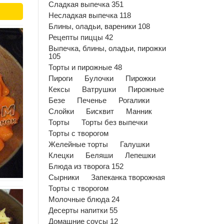
Сладкая выпечка 351
Несладкая выпечка 118
Блины, оладьи, вареники 108
Рецепты пиццы 42
Выпечка, блины, оладьи, пирожки
105
Торты и пирожные 48
Пироги
Булочки
Пирожки
Кексы
Ватрушки
Пирожные
Безе
Печенье
Рогалики
Слойки
Бисквит
Манник
Торты
Торты без выпечки
Торты с творогом
Желейные торты
Галушки
Клецки
Беляши
Лепешки
Блюда из творога 152
Сырники
Запеканка творожная
Торты с творогом
Молочные блюда 24
Десерты напитки 55
Домашние соусы 12