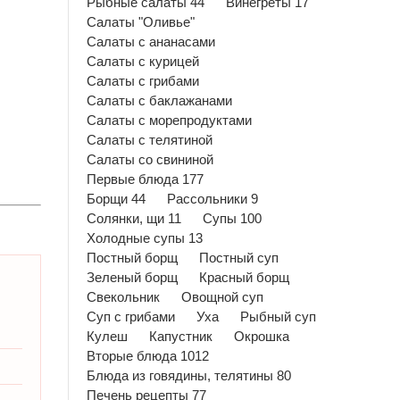
Рыбные салаты 44
Винегреты 17
Салаты "Оливье"
Салаты с ананасами
Салаты с курицей
Салаты с грибами
Салаты с баклажанами
Салаты с морепродуктами
Салаты с телятиной
Салаты со свининой
Первые блюда 177
Борщи 44
Рассольники 9
Солянки, щи 11
Супы 100
Холодные супы 13
Постный борщ
Постный суп
Зеленый борщ
Красный борщ
Свекольник
Овощной суп
Суп с грибами
Уха
Рыбный суп
Кулеш
Капустник
Окрошка
Вторые блюда 1012
Блюда из говядины, телятины 80
Печень рецепты 77