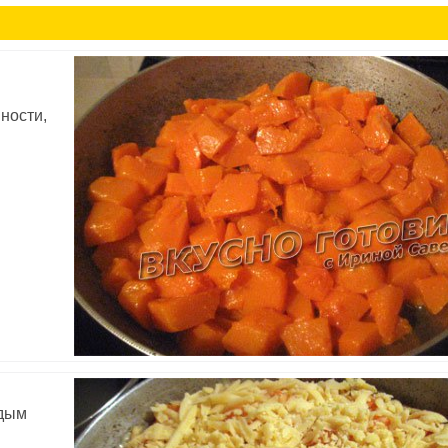
ности,
рдым