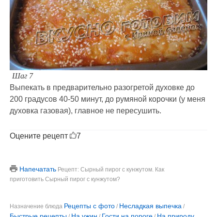
Шаг 7
Выпекать в предварительно разогретой духовке до
200 градусов 40-50 минут, до румяной корочки (у меня
духовка газовая), главное не пересушить.
Оцените рецепт
7
Напечатать
Рецепт: Сырный пирог с кунжутом. Как
приготовить Сырный пирог с кунжутом?
Рецепты с фото
Несладкая выпечка
Назначение блюда
/
/
Быстрые рецепты
На ужин
Гости на пороге
На природу
/
/
/