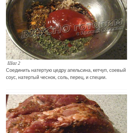
Шаг 2
Соединить натертую цедру апельсина, кетчуп, соевый
соус, натертый чеснок, соль, перец, и специи.