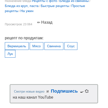
Рецепты с фото
Блюда из свинины
Назначение блюда
/
/
Блюда из круп, паста
Быстрые рецепты
Простые
/
/
рецепты
На ужин
/
⇐ Назад
Просмотров: 23 064
рецепт по продуктам:
Вермишель
Мясо
Свинина
Соус
Лук
Подпишись
и
🍳 💞
Смотри новые видео
на наш канал YouTube