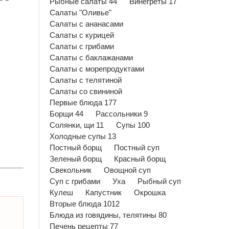
Рыбные салаты 44
Винегреты 17
Салаты "Оливье"
Салаты с ананасами
Салаты с курицей
Салаты с грибами
Салаты с баклажанами
Салаты с морепродуктами
Салаты с телятиной
Салаты со свининой
Первые блюда 177
Борщи 44
Рассольники 9
Солянки, щи 11
Супы 100
Холодные супы 13
Постный борщ
Постный суп
Зеленый борщ
Красный борщ
Свекольник
Овощной суп
Суп с грибами
Уха
Рыбный суп
Кулеш
Капустник
Окрошка
Вторые блюда 1012
Блюда из говядины, телятины 80
Печень рецепты 77