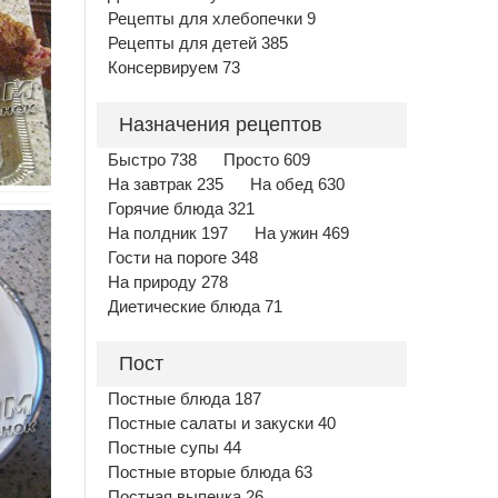
Рецепты для хлебопечки 9
Рецепты для детей 385
Консервируем 73
Назначения рецептов
Быстро 738
Просто 609
На завтрак 235
На обед 630
Горячие блюда 321
На полдник 197
На ужин 469
Гости на пороге 348
На природу 278
Диетические блюда 71
Пост
Постные блюда 187
Постные салаты и закуски 40
Постные супы 44
Постные вторые блюда 63
Постная выпечка 26