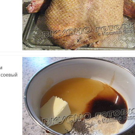
ом
, соевый