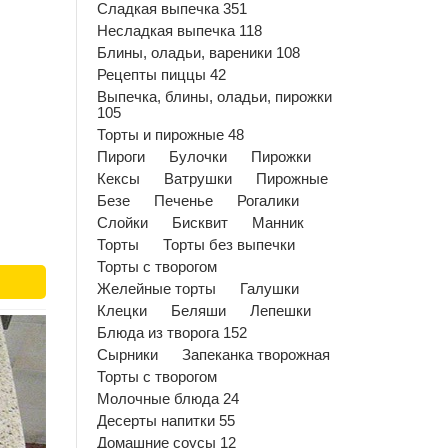
Сладкая выпечка 351
Несладкая выпечка 118
Блины, оладьи, вареники 108
Рецепты пиццы 42
Выпечка, блины, оладьи, пирожки
105
Торты и пирожные 48
Пироги
Булочки
Пирожки
Кексы
Ватрушки
Пирожные
Безе
Печенье
Рогалики
Слойки
Бисквит
Манник
Торты
Торты без выпечки
Торты с творогом
Желейные торты
Галушки
Клецки
Беляши
Лепешки
Блюда из творога 152
Сырники
Запеканка творожная
Торты с творогом
Молочные блюда 24
Десерты напитки 55
Домашние соусы 12