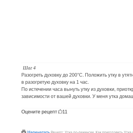
Шаг 4
Разогреть духовку до 200°С. Положить утку в утя
в разогретую духовку на 1 час.
По истечении часа вынуть утку из духовки, приотк
зависимости от вашей духовки. У меня утка домаш
Оцените рецепт
11
Напечатать
Рецепт: Утка по-пекински. Как приготовить Утка