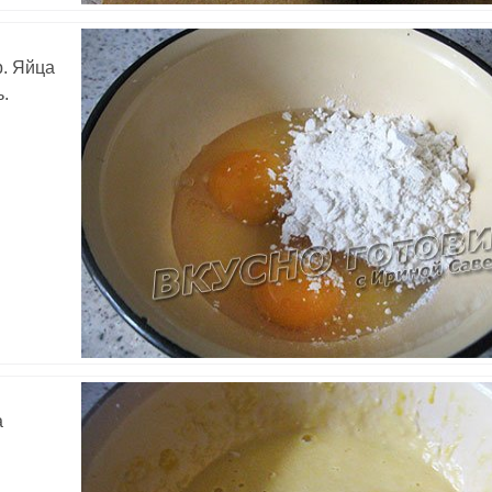
р. Яйца
ь.
а