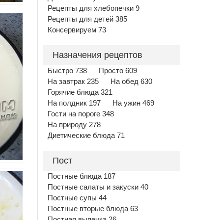
Рецепты для хлебопечки 9
Рецепты для детей 385
Консервируем 73
Назначения рецептов
Быстро 738
Просто 609
На завтрак 235
На обед 630
Горячие блюда 321
На полдник 197
На ужин 469
Гости на пороге 348
На природу 278
Диетические блюда 71
Пост
Постные блюда 187
Постные салаты и закуски 40
Постные супы 44
Постные вторые блюда 63
Постная выпечка 26