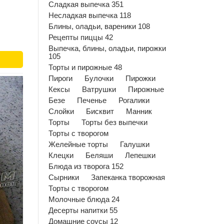
Сладкая выпечка 351
Несладкая выпечка 118
Блины, оладьи, вареники 108
Рецепты пиццы 42
Выпечка, блины, оладьи, пирожки
105
Торты и пирожные 48
Пироги
Булочки
Пирожки
Кексы
Ватрушки
Пирожные
Безе
Печенье
Рогалики
Слойки
Бисквит
Манник
Торты
Торты без выпечки
Торты с творогом
Желейные торты
Галушки
Клецки
Беляши
Лепешки
Блюда из творога 152
Сырники
Запеканка творожная
Торты с творогом
Молочные блюда 24
Десерты напитки 55
Домашние соусы 12