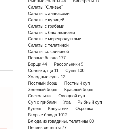
Рыбные салаты 44
Винегреты 17
Салаты "Оливье"
Салаты с ананасами
Салаты с курицей
Салаты с грибами
Салаты с баклажанами
Салаты с морепродуктами
Салаты с телятиной
Салаты со свининой
Первые блюда 177
Борщи 44
Рассольники 9
Солянки, щи 11
Супы 100
Холодные супы 13
Постный борщ
Постный суп
Зеленый борщ
Красный борщ
Свекольник
Овощной суп
Суп с грибами
Уха
Рыбный суп
Кулеш
Капустник
Окрошка
Вторые блюда 1012
Блюда из говядины, телятины 80
Печень рецепты 77