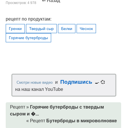
⇐ Назад
Просмотров: 4 978
рецепт по продуктам:
Гренки
Твердый сыр
Белки
Чеснок
Горячие бутерброды
Подпишись
и
🍳 💞
Смотри новые видео
на наш канал YouTube
Рецепт »
Горячие бутерброды с твердым
сыром и �...
« Рецепт
Бутерброды в микроволновке