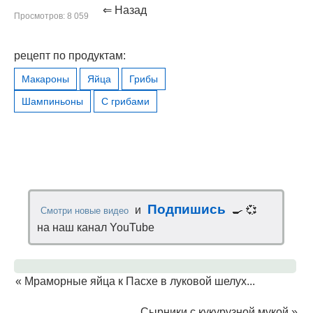
⇐ Назад
Просмотров: 8 059
рецепт по продуктам:
Макароны
Яйца
Грибы
Шампиньоны
С грибами
Подпишись
и
🍳 💞
Смотри новые видео
на наш канал YouTube
«
Мраморные яйца к Пасхе в луковой шелух...
Сырники с кукурузной мукой
»