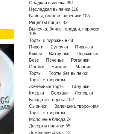
Сладкая выпечка 351
Несладкая выпечка 118
Блины, оладьи, вареники 108
Рецепты пиццы 42
Выпечка, блины, оладьи, пирожки
105
Торты и пирожные 48
Пироги
Булочки
Пирожки
Кексы
Ватрушки
Пирожные
Безе
Печенье
Рогалики
Слойки
Бисквит
Манник
Торты
Торты без выпечки
Торты с творогом
Желейные торты
Галушки
Клецки
Беляши
Лепешки
Блюда из творога 152
Сырники
Запеканка творожная
Торты с творогом
Молочные блюда 24
Десерты напитки 55
Домашние соусы 12