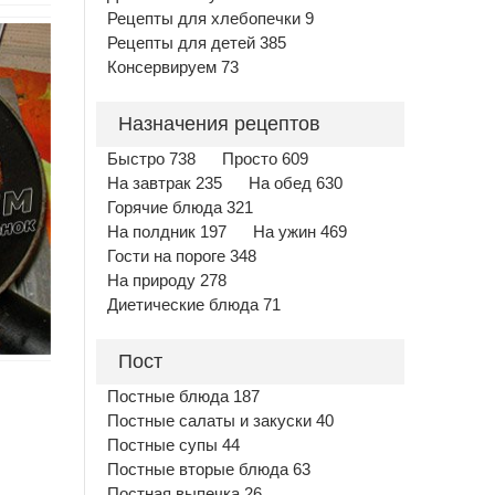
Рецепты для хлебопечки 9
Рецепты для детей 385
Консервируем 73
Назначения рецептов
Быстро 738
Просто 609
На завтрак 235
На обед 630
Горячие блюда 321
На полдник 197
На ужин 469
Гости на пороге 348
На природу 278
Диетические блюда 71
Пост
Постные блюда 187
Постные салаты и закуски 40
Постные супы 44
Постные вторые блюда 63
Постная выпечка 26