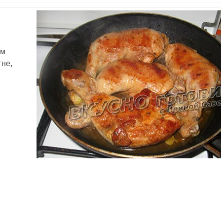
ым
гне,