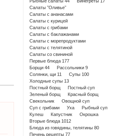
Рыбные салаты 44
Винегреты 17
Салаты "Оливье"
Салаты с ананасами
Салаты с курицей
Салаты с грибами
Салаты с баклажанами
Салаты с морепродуктами
Салаты с телятиной
Салаты со свининой
Первые блюда 177
Борщи 44
Рассольники 9
Солянки, щи 11
Супы 100
Холодные супы 13
Постный борщ
Постный суп
Зеленый борщ
Красный борщ
Свекольник
Овощной суп
Суп с грибами
Уха
Рыбный суп
Кулеш
Капустник
Окрошка
Вторые блюда 1012
Блюда из говядины, телятины 80
Печень рецепты 77