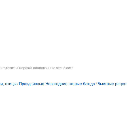
риготовить Окорочка шпигованные чесноком?
ки, птицы
Праздничные Новогодние вторые блюда
Быстрые рецеп
/
/