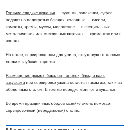
Горячие сладкие кушанья
— пудинги, запеканки, суфле —
подают на подогретых блюдах, холодные — кисели,
компоты, кремы, муссы, мороженое — в специальных
металлических или стеклянных вазочках — креманках или в
чашках.
На столе, сервированном для ужина, отсутствуют столовые
ложки и глубокие тарелки.
Размещение рюмок, бокалов, тарелок, блюд и ваз с
закусками
при сервировке ужина остается таким же, как и за
обеденным столом. В том же порядке меняют и кушанья.
Во время праздничных обедов хозяйке очень помогает
сервировочный (передвижной) столик.