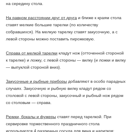
на середину стола.
На равном расстоянии друг от друга
и ближе к краям стола
ставят мелкие большие тарелки (по количеству
собравшихся). На мелкую тарелку ставят закусочную, а с
левой стороны можно поставить пирожковую.
Справа от мелкой тарелки
кладут нож (отточенной стороной
к тарелке) и ложку, с левой стороны — вилку (и ложки и вилку
— выпуклой стороной вниз).
Закусочные и рыбные приборы
добавляют в особо парадных
случаях. Закусочную и рыбную вилку кладут рядом со
столовой с левой стороны, закусочный и рыбный нож рядом
со столовым — справа.
Рюмки, бокалы и фужеры
ставят перед тарелкой. При
сервировке торжественного праздничного стола
используются 4 различных сосуда для вина и напитков: