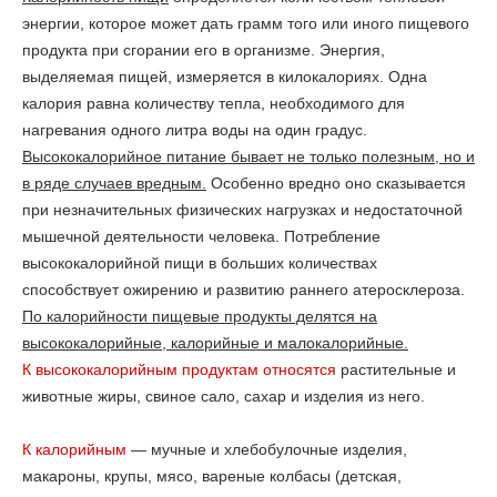
энергии, которое может дать грамм того или иного пищевого
продукта при сгорании его в организме. Энергия,
выделяемая пищей, измеряется в килокалориях. Одна
калория равна количеству тепла, необходимого для
нагревания одного литра воды на один градус.
Высококалорийное питание бывает не только полезным, но и
в ряде случаев вредным.
Особенно вредно оно сказывается
при незначительных физических нагрузках и недостаточной
мышечной деятельности человека. Потребление
высококалорийной пищи в больших количествах
способствует ожирению и развитию раннего атеросклероза.
По калорийности пищевые продукты делятся на
высококалорийные, калорийные и малокалорийные.
К высококалорийным продуктам относятся
растительные и
животные жиры, свиное сало, сахар и изделия из него.
К калорийным
— мучные и хлебобулочные изделия,
макароны, крупы, мясо, вареные колбасы (детская,