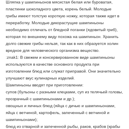
Шляпка у шампиньонов мясистая белая или буроватая,
пластинки шоколадного цвета, корень белый. Молодые
грибы имеют толстую короткую ножку, которая также идет в
переработку. Молодые дикорастущие шампиньоны
необходимо отличать от бледной поганки (ядовитый гриб),
которая по внешнему виду похожа на шампиньон. Хранить
долго свежие грибы нельзя, так как в них образуется холин
вредное для человеческого организма вещество.
:znak1: В свежем и консервированном виде шампиньоны
используются в качестве основного продукта при
изготовлении блюд или служат приправой. Они значительно
улучшают вкус кулинарных изделий.
Шампиньоны вводят при приготовлении:
супов (бульоны с разными клецками, суп из телячьей головы,
прозрачный с шампиньонами и др.);
овощных и яичных блюд (яйца с дичью и шампиньонами,
яйца с ветчиной, картофель, запеченный с ветчиной и
шампиньонами);
блюд из отварной и запеченной рыбы, раков, крабов (крабы