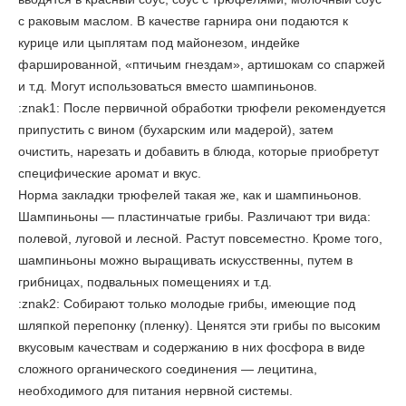
с раковым маслом. В качестве гарнира они подаются к
курице или цыплятам под майонезом, индейке
фаршированной, «птичьим гнездам», артишокам со спаржей
и т.д. Могут использоваться вместо шампиньонов.
:znak1: После первичной обработки трюфели рекомендуется
припустить с вином (бухарским или мадерой), затем
очистить, нарезать и добавить в блюда, которые приобретут
специфические аромат и вкус.
Норма закладки трюфелей такая же, как и шампиньонов.
Шампиньоны
— пластинчатые грибы. Различают три вида:
полевой, луговой и лесной. Растут повсеместно. Кроме того,
шампиньоны можно выращивать искусственны, путем в
грибницах, подвальных помещениях и т.д.
:znak2: Собирают только молодые грибы, имеющие под
шляпкой перепонку (пленку). Ценятся эти грибы по высоким
вкусовым качествам и содержанию в них фосфора в виде
сложного органического соединения — лецитина,
необходимого для питания нервной системы.