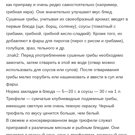
как приправу и очень редко самостоятельно (например,
грибная икра). Они значительно улучшают вкус блюд.
Сушеные грибы, учитывая их своеобразный аромат, вводят в
первые блюда (щи, борщ, солянку); соусы (томатный с
грибами, грибной, грибной кисло-сладкий). Кроме того, их
добавляют в фарш для пирогов (пирог с рисом и грибами),
голубцов, зраз, тельного и др.
:znak2: Перед употреблением сушеные грибы необходимо
замочить, затем отварить в этой же воде (отвар можно
использовать для соусов или супов). После отваривания
грибы мелко порубить или нашинковать и ввести в суп или
фарш.
Норма закладки в блюда — 5—20 г, в соусы — 30 г на 1 л.
Трюфели
— сумчатые клубневидные подземные грибы,
имеющие светлую или очень темную окраску. Черный
трюфель по вкусу ценится больше, чем белый.
В свежем и консервированном виде трюфели служат
приправой к различным мясным и рыбным блюдам. Они
вводятся в красный соус, соус с трюфелями, молочный соус