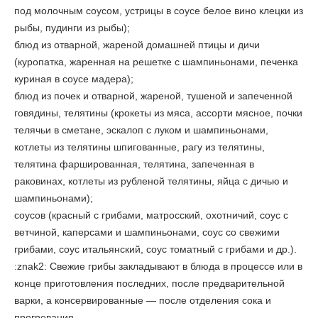
под молочным соусом, устрицы в соусе белое вино клецки из
рыбы, пудинги из рыбы);
блюд из отварной, жареной домашней птицы и дичи
(куропатка, жаренная на решетке с шампиньонами, печенка
куриная в соусе мадера);
блюд из почек и отварной, жареной, тушеной и запеченной
говядины, телятины (крокеты из мяса, ассорти мясное, почки
телячьи в сметане, эскалоп с луком и шампиньонами,
котлеты из телятины шпигованные, рагу из телятины,
телятина фаршированная, телятина, запеченная в
раковинах, котлеты из рубленой телятины, яйца с дичью и
шампиньонами);
соусов (красный с грибами, матросский, охотничий, соус с
ветчиной, каперсами и шампиньонами, соус со свежими
грибами, соус итальянский, соус томатный с грибами и др.).
:znak2: Свежие грибы закладывают в блюда в процессе или в
конце приготовления последних, после предварительной
варки, а консервированные — после отделения сока и
прогревания.