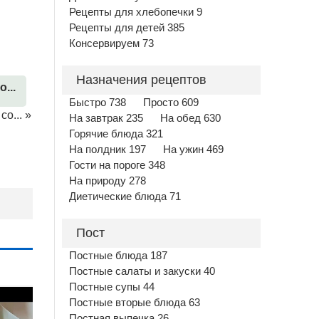
Рецепты для хлебопечки 9
Рецепты для детей 385
Консервируем 73
Назначения рецептов
...
Быстро 738
Просто 609
о...
»
На завтрак 235
На обед 630
Горячие блюда 321
На полдник 197
На ужин 469
Гости на пороге 348
На природу 278
Диетические блюда 71
Пост
Постные блюда 187
Постные салаты и закуски 40
Постные супы 44
Постные вторые блюда 63
Постная выпечка 26