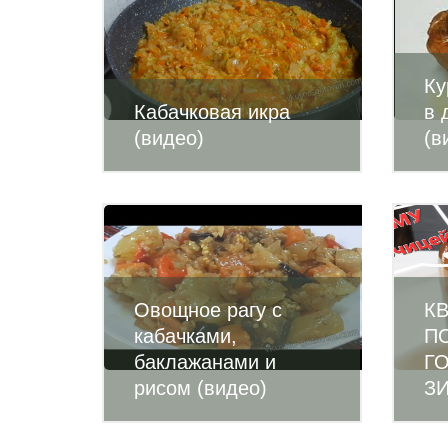
Ку
Кабачковая икра
в 
(видео)
(в
Овощное рагу с
К
кабачками,
П
баклажанами и
Г
рисом (видео)
ЗИ