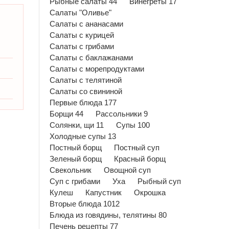
Рыбные салаты 44
Винегреты 17
Салаты "Оливье"
Салаты с ананасами
Салаты с курицей
Салаты с грибами
Салаты с баклажанами
Салаты с морепродуктами
Салаты с телятиной
Салаты со свининой
Первые блюда 177
Борщи 44
Рассольники 9
Солянки, щи 11
Супы 100
Холодные супы 13
Постный борщ
Постный суп
Зеленый борщ
Красный борщ
Свекольник
Овощной суп
Суп с грибами
Уха
Рыбный суп
Кулеш
Капустник
Окрошка
Вторые блюда 1012
Блюда из говядины, телятины 80
Печень рецепты 77