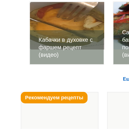
Са
Кабачки в духовке с
ба
фаршем рецепт
по
(видео)
(в
Ещ
Рекомендуем рецепты