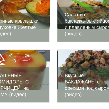
Салат из
риные крылышки
баклажанов с яйцо
духовке Желтые
и плавленым сыро
идео)
(видео)
ВАШЕНЫЕ
Вкусные
ОМИДОРЫ С
БАКЛАЖАНЫ с
ОРЧИЦЕЙ на
орехами под сыро
МУ (видео)
(видео)