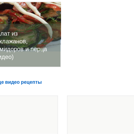
лат из
клажанов,
мидоров и перца
идео)
е видео рецепты