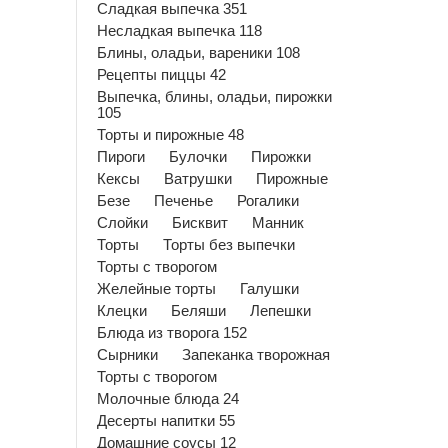
Сладкая выпечка 351
Несладкая выпечка 118
Блины, оладьи, вареники 108
Рецепты пиццы 42
Выпечка, блины, оладьи, пирожки
105
Торты и пирожные 48
Пироги
Булочки
Пирожки
Кексы
Ватрушки
Пирожные
Безе
Печенье
Рогалики
Слойки
Бисквит
Манник
Торты
Торты без выпечки
Торты с творогом
Желейные торты
Галушки
Клецки
Беляши
Лепешки
Блюда из творога 152
Сырники
Запеканка творожная
Торты с творогом
Молочные блюда 24
Десерты напитки 55
Домашние соусы 12