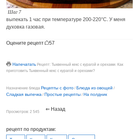
Шаг 7
выпекать 1 час при температуре 200-220°С. У меня
духовка газовая.
Оцените рецепт
57
Напечатать
Рецепт: Тыквенный кекс с курагой и орехами. Как
приготовить Тыквенный кекс с курагой и орехами?
Рецепты с фото
Блюда из овощей
Назначение блюда
/
/
Сладкая выпечка
Простые рецепты
На полдник
/
/
⇐ Назад
Просмотров: 2 545
рецепт по продуктам: