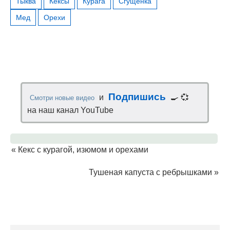
Тыква
Кексы
Курага
Сгущенка
Мед
Орехи
Подпишись
и
🍳 💞
Смотри новые видео
на наш канал YouTube
«
Кекс с курагой, изюмом и орехами
Тушеная капуста с ребрышками
»