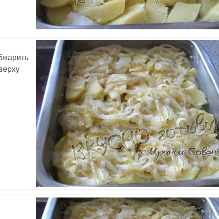
обжарить
верху