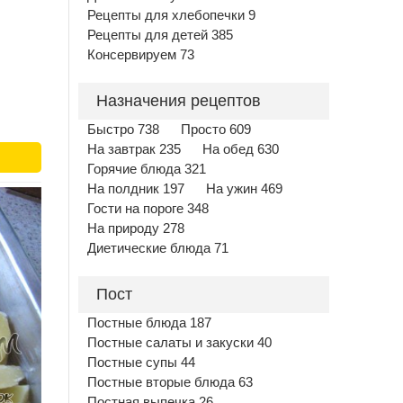
Рецепты для хлебопечки 9
Рецепты для детей 385
Консервируем 73
Назначения рецептов
Быстро 738
Просто 609
На завтрак 235
На обед 630
Горячие блюда 321
На полдник 197
На ужин 469
Гости на пороге 348
На природу 278
Диетические блюда 71
Пост
Постные блюда 187
Постные салаты и закуски 40
Постные супы 44
Постные вторые блюда 63
Постная выпечка 26