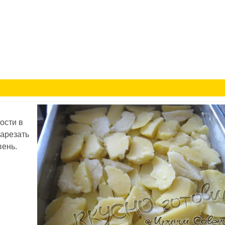
ости в
нарезать
вень.