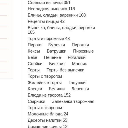
Сладкая выпечка 351
Несладкая выпечка 118
Блины, оладьи, вареники 108
Рецепты пиццы 42
Выпечка, блины, оладьи, пирожки
105
Торты и пирожные 48
Пироги
Булочки
Пирожки
Кексы
Ватрушки
Пирожные
Безе
Печенье
Рогалики
Слойки
Бисквит
Манник
Торты
Торты без выпечки
Торты с творогом
Желейные торты
Галушки
Клецки
Беляши
Лепешки
Блюда из творога 152
Сырники
Запеканка творожная
Торты с творогом
Молочные блюда 24
Десерты напитки 55
Домашние соусы 12