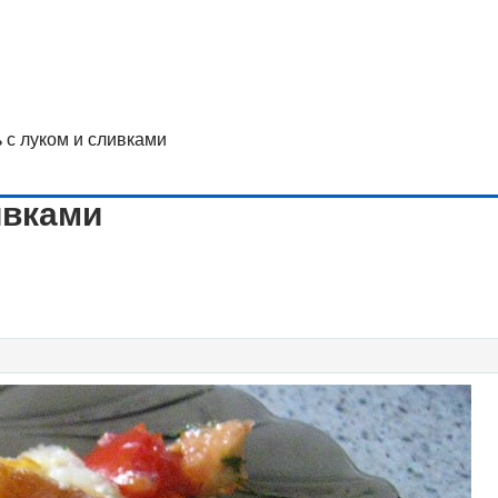
 с луком и сливками
ивками