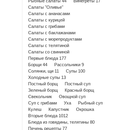
Рыбные салаты 44
Винегреты 17
Салаты "Оливье"
Салаты с ананасами
Салаты с курицей
Салаты с грибами
Салаты с баклажанами
Салаты с морепродуктами
Салаты с телятиной
Салаты со свининой
Первые блюда 177
Борщи 44
Рассольники 9
Солянки, щи 11
Супы 100
Холодные супы 13
Постный борщ
Постный суп
Зеленый борщ
Красный борщ
Свекольник
Овощной суп
Суп с грибами
Уха
Рыбный суп
Кулеш
Капустник
Окрошка
Вторые блюда 1012
Блюда из говядины, телятины 80
Печень рецепты 77