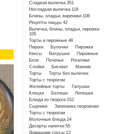
Сладкая выпечка 351
Несладкая выпечка 118
Блины, оладьи, вареники 108
Рецепты пиццы 42
Выпечка, блины, оладьи, пирожки
105
Торты и пирожные 48
Пироги
Булочки
Пирожки
Кексы
Ватрушки
Пирожные
Безе
Печенье
Рогалики
Слойки
Бисквит
Манник
Торты
Торты без выпечки
Торты с творогом
Желейные торты
Галушки
Клецки
Беляши
Лепешки
Блюда из творога 152
Сырники
Запеканка творожная
Торты с творогом
Молочные блюда 24
Десерты напитки 55
Домашние соусы 12