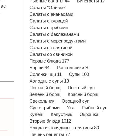
Рыбные салаты 44
Винегреты 17
вас
Салаты "Оливье"
е
Салаты с ананасами
Салаты с курицей
Салаты с грибами
Салаты с баклажанами
Салаты с морепродуктами
Салаты с телятиной
Салаты со свининой
Первые блюда 177
Борщи 44
Рассольники 9
Солянки, щи 11
Супы 100
Холодные супы 13
Постный борщ
Постный суп
Зеленый борщ
Красный борщ
Свекольник
Овощной суп
Суп с грибами
Уха
Рыбный суп
Кулеш
Капустник
Окрошка
Вторые блюда 1012
Блюда из говядины, телятины 80
Печень рецепты 77