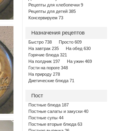
Рецепты для хлебопечки 9
Рецепты для детей 385
Консервируем 73
Назначения рецептов
Быстро 738
Просто 609
На завтрак 235
На обед 630
Горячие блюда 321
На полдник 197
На ужин 469
Гости на пороге 348
На природу 278
Диетические блюда 71
Пост
Постные блюда 187
Постные салаты и закуски 40
Постные супы 44
Постные вторые блюда 63
Постная выпечка 26