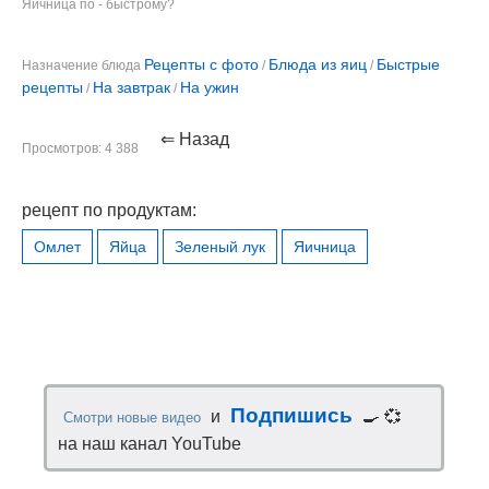
Яичница по - быстрому?
Рецепты с фото
Блюда из яиц
Быстрые
Назначение блюда
/
/
рецепты
На завтрак
На ужин
/
/
⇐ Назад
Просмотров: 4 388
рецепт по продуктам:
Омлет
Яйца
Зеленый лук
Яичница
Подпишись
и
🍳 💞
Смотри новые видео
на наш канал YouTube