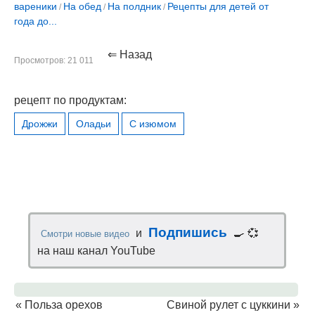
вареники
На обед
На полдник
Рецепты для детей от
/
/
/
года до...
⇐ Назад
Просмотров: 21 011
рецепт по продуктам:
Дрожжи
Оладьи
С изюмом
Подпишись
и
🍳 💞
Смотри новые видео
на наш канал YouTube
«
Польза орехов
Свиной рулет с цуккини
»